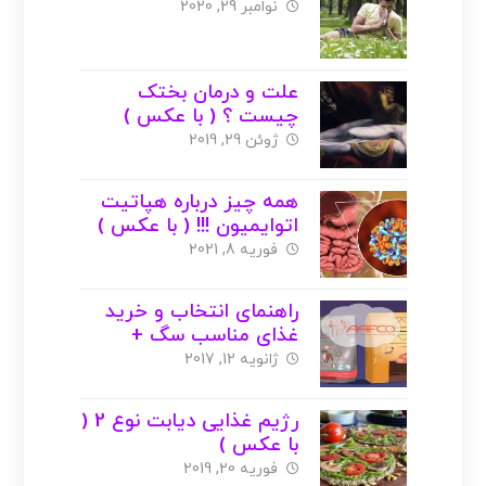
نوامبر 29, 2020
علت و درمان بختک
چیست ؟ ( با عکس )
ژوئن 29, 2019
همه چیز درباره هپاتیت
اتوایمیون !!! ( با عکس )
فوریه 8, 2021
راهنمای انتخاب و خرید
غذای مناسب سگ +
عکس
ژانویه 12, 2017
رژیم غذایی دیابت نوع 2 (
با عکس )
فوریه 20, 2019