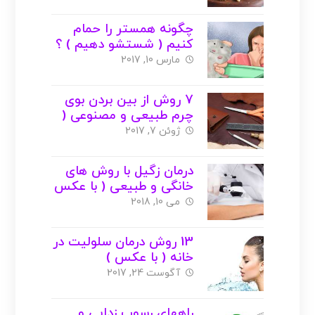
چگونه همستر را حمام
کنیم ( شستشو دهیم ) ؟
+ عکس
مارس 10, 2017
7 روش از بین بردن بوی
چرم طبیعی و مصنوعی (
با عکس )
ژوئن 7, 2017
درمان زگیل با روش های
خانگی و طبیعی ( با عکس
)
می 10, 2018
13 روش درمان سلولیت در
خانه ( با عکس )
آگوست 24, 2017
راههای رسوب زدایی و