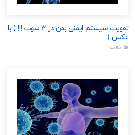
تقویت سیستم ایمنی بدن در 3 سوت !!! ( با
عکس )
سلامت