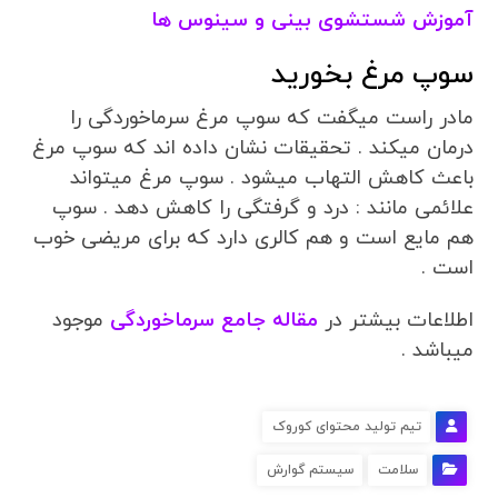
آموزش شستشوی بینی و سینوس ها
سوپ مرغ بخورید
مادر راست میگفت که سوپ مرغ سرماخوردگی را
درمان میکند . تحقیقات نشان داده اند که سوپ مرغ
باعث کاهش التهاب میشود . سوپ مرغ میتواند
علائمی مانند : درد و گرفتگی را کاهش دهد . سوپ
هم مایع است و هم کالری دارد که برای مریضی خوب
است .
اطلاعات بیشتر در
مقاله جامع سرماخوردگی
موجود
میباشد .
تیم تولید محتوای کوروک
سلامت
سیستم گوارش