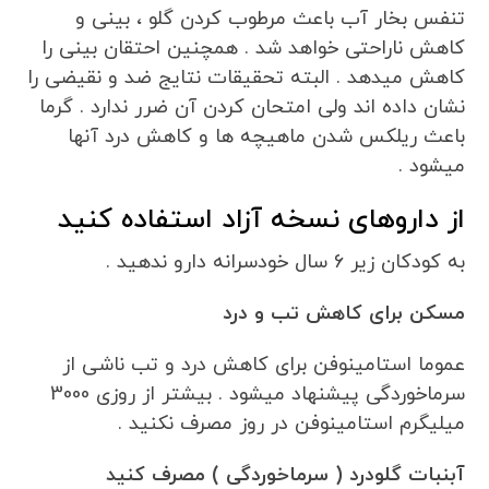
تنفس بخار آب باعث مرطوب کردن گلو ، بینی و
کاهش ناراحتی خواهد شد . همچنین احتقان بینی را
کاهش میدهد . البته تحقیقات نتایج ضد و نقیضی را
نشان داده اند ولی امتحان کردن آن ضرر ندارد . گرما
باعث ریلکس شدن ماهیچه ها و کاهش درد آنها
میشود .
از داروهای نسخه آزاد استفاده کنید
به کودکان زیر 6 سال خودسرانه دارو ندهید .
مسکن برای کاهش تب و درد
عموما استامینوفن برای کاهش درد و تب ناشی از
سرماخوردگی پیشنهاد میشود . بیشتر از روزی 3000
میلیگرم استامینوفن در روز مصرف نکنید .
آبنبات گلودرد ( سرماخوردگی ) مصرف کنید