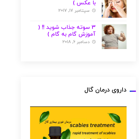
با عکس )
سپتامبر 17, 2017
3 سوته جذاب شوید !! (
آموزش گام به گام )
دسامبر 6, 2018
داروی درمان گال