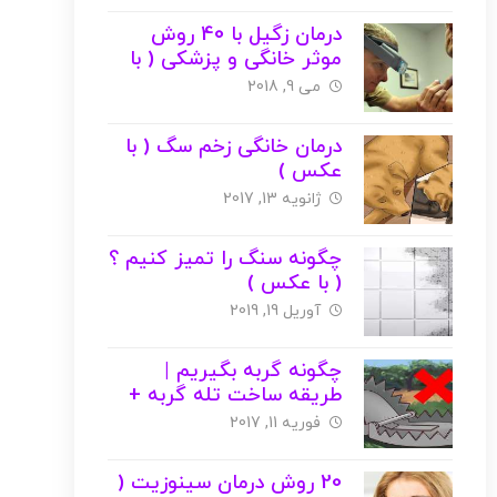
درمان زگیل با 40 روش
موثر خانگی و پزشکی ( با
عکس )
می 9, 2018
درمان خانگی زخم سگ ( با
عکس )
ژانویه 13, 2017
چگونه سنگ را تمیز کنیم ؟
( با عکس )
آوریل 19, 2019
چگونه گربه بگیریم |
طریقه ساخت تله گربه +
عکس
فوریه 11, 2017
20 روش درمان سینوزیت (