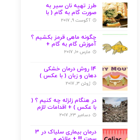
طرز تهیه نان سیر به
صورت گام به گام ( با
عکس )
آگوست 9, 2017
چگونه ماهی قرمز بکشیم ؟
آموزش گام به گام +
عکس + ویدیو
مارس 10, 2017
14 روش درمان خشکی
دهان و زبان ( با عکس )
ژوئن 3, 2017
در هنگام زلزله چه کنیم ؟ (
با عکس ) + اقدامات لازم
دسامبر 23, 2017
درمان بیماری سلیاک در 3
سوت !!! + علائم و