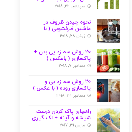
سپتامبر 22, 2018
نحوه چیدن ظروف در
ماشین ظرفشویی ( با
عکس )
ژوئن 28, 2018
20 روش سم‌ زدایی بدن +
پاکسازی ( باعکس )
دسامبر 7, 2018
20 روش سم زدایی و
پاکسازی روده ( با عکس )
دسامبر 30, 2018
راههای پاک کردن درست
شیشه و آینه + لک گیری
و جرم گیری ( با عکس )
مارس 31, 2017