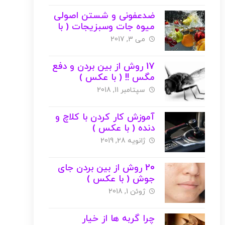
ضدعفونی و شستن اصولی
میوه جات وسبزیجات ( با
عکس )
می 3, 2017
17 روش از بین بردن و دفع
مگس !! ( با عکس )
سپتامبر 11, 2018
آموزش کار کردن با کلاچ و
دنده ( با عکس )
ژانویه 28, 2019
20 روش از بین بردن جای
جوش ( با عکس )
ژوئن 1, 2018
چرا گربه ها از خیار