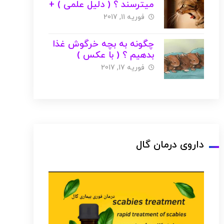
میترسند ؟ ( دلیل علمی ) +
عکس + ویدئو
فوریه 11, 2017
چگونه به بچه خرگوش غذا
بدهیم ؟ ( با عکس )
فوریه 17, 2017
داروی درمان گال