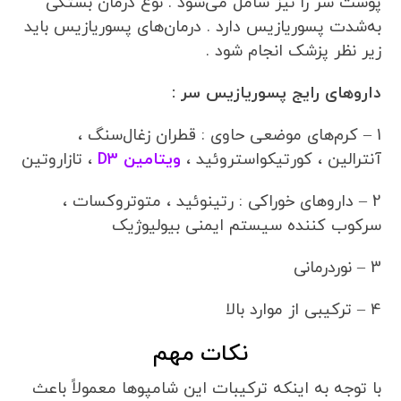
پوست سر را نیز شامل می‌شود . نوع درمان بستگی
به‌شدت پسوریازیس دارد . درمان‌های پسوریازیس باید
زیر نظر پزشک انجام شود .
داروهای رایج پسوریازیس سر :
1 – کرم‌های موضعی حاوی : قطران زغال‌سنگ ،
آنترالین ، کورتیکواستروئید ،
ویتامین D3
، تازاروتین
2 – داروهای خوراکی : رتینوئید ، متوتروکسات ،
سرکوب کننده سیستم ایمنی بیولیوژیک
3 – نوردرمانی
4 – ترکیبی از موارد بالا
نکات مهم
با توجه به اینکه ترکیبات این شامپوها معمولاً باعث