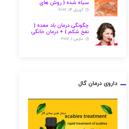
سیاه شده ( روش های
خانگی ) + عکس
آوریل 14, 2017
چگونگی درمان باد معده (
نفخ شکم ) + درمان خانگی
و گیاهی + عکس
مارس 1, 2017
داروی درمان گال