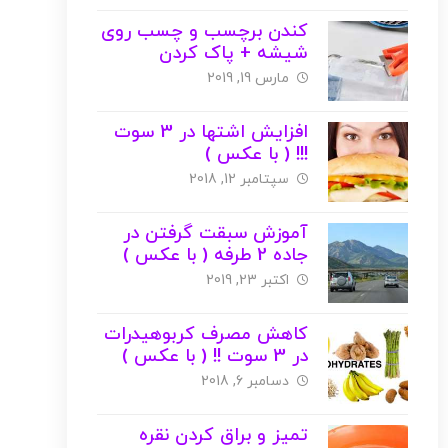
کندن برچسب و چسب روی
شیشه + پاک کردن
مارس 19, 2019
افزایش اشتها در 3 سوت
!!! ( با عکس )
سپتامبر 12, 2018
آموزش سبقت گرفتن در
جاده 2 طرفه ( با عکس )
اکتبر 23, 2019
کاهش مصرف کربوهیدرات
در 3 سوت !! ( با عکس )
دسامبر 6, 2018
تمیز و براق کردن نقره