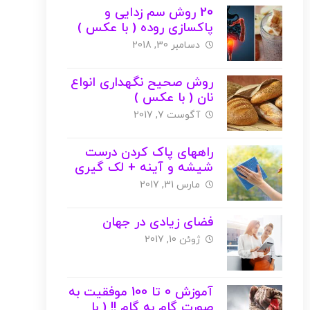
20 روش سم زدایی و
پاکسازی روده ( با عکس )
دسامبر 30, 2018
روش صحیح نگهداری انواع
نان ( با عکس )
آگوست 7, 2017
راههای پاک کردن درست
شیشه و آینه + لک گیری
و جرم گیری ( با عکس )
مارس 31, 2017
فضای زیادی در جهان
ژوئن 10, 2017
آموزش 0 تا 100 موفقیت به
صورت گام به گام !! ( با