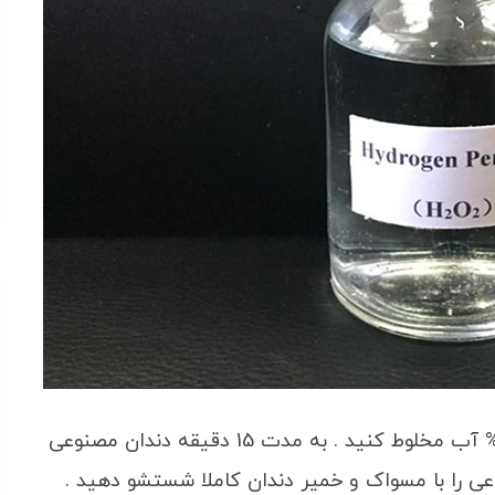
40% آب اکسیژنه را با 60% آب مخلوط کنید . به مدت 15 دقیقه دندان مصنوعی
نوعی را با مسواک و خمیر دندان کاملا شستشو دهید .