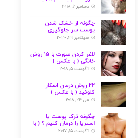
عکس )
دسامبر 6, 2018
چگونه از خشک شدن
پوست سر جلوگیری
کنیم؟؟
سپتامبر 29, 2020
لاغر کردن صورت با 15 روش
خانگی ( با عکس )
آگوست 5, 2018
22 روش درمان اسکار
کلوئید ( با عکس )
می 24, 2018
چگونه ترک پوست یا
استریا را درمان کنیم ؟ ( با
عکس )
آگوست 15, 2017