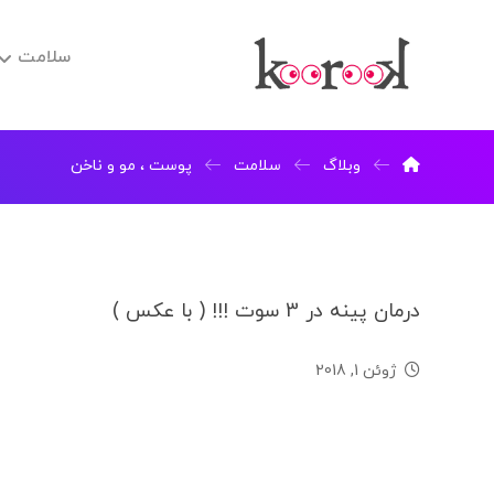
سلامت
وبلاگ
سلامت
پوست ، مو و ناخن
درمان پینه در 3 سوت !!! ( با عکس )
ژوئن 1, 2018