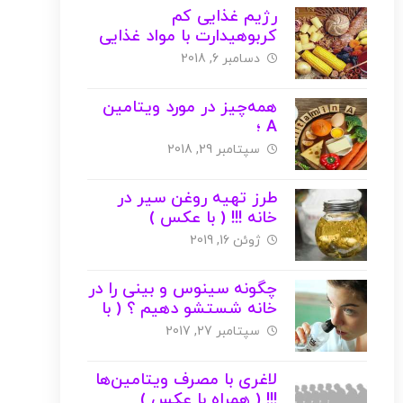
رژیم غذایی کم
کربوهیدارت با مواد غذایی
ساده !! ( با عکس )
دسامبر 6, 2018
همه‌چیز در مورد ویتامین
A ؛
منابع،فواید،مضرات،کمبود (
سپتامبر 29, 2018
با عکس )
طرز تهیه روغن سیر در
خانه !!! ( با عکس )
ژوئن 16, 2019
چگونه سینوس و بینی را در
خانه شستشو دهیم ؟ ( با
عکس )
سپتامبر 27, 2017
لاغری با مصرف ویتامین‌ها
!!! ( همراه با عکس )