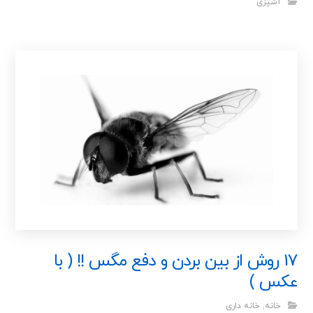
آشپزی
17 روش از بین بردن و دفع مگس !! ( با
عکس )
خانه
,
خانه داری