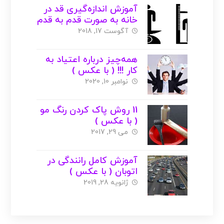
آموزش اندازه‌گیری قد در
خانه به صورت قدم به قدم
( با عکس )
آگوست 17, 2018
همه‌چیز درباره اعتیاد به
کار !!! ( با عکس )
نوامبر 10, 2020
11 روش پاک کردن رنگ مو
( با عکس )
می 29, 2017
آموزش کامل رانندگی در
اتوبان ( با عکس )
ژانویه 28, 2019