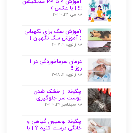
آموزش 0 تا 100 مدیتیشن
!!! ( با عکس )
می 24, 2020
آموزش سگ برای نگهبانی
( آموزش سگ نگهبان )
ژانویه 9, 2017
درمان سرماخوردگی در 1
روز !!
ژانویه 11, 2018
چگونه از خشک شدن
پوست سر جلوگیری
کنیم؟؟
سپتامبر 29, 2020
چگونه لوسیون گیاهی و
خانگی درست کنیم ؟ ( با