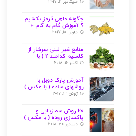
عکس )
سپتامبر 4, 2017
چگونه ماهی قرمز بکشیم
؟ آموزش گام به گام +
عکس + ویدیو
مارس 10, 2017
منابع غیر لبنی سرشار از
کلسیم کدامند ؟ ( با
عکس )
اکتبر 16, 2018
آموزش پارک دوبل با
روشهای ساده ( با عکس )
ژوئن 13, 2017
20 روش سم زدایی و
پاکسازی روده ( با عکس )
دسامبر 30, 2018