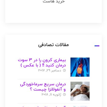
خرید هاست
مقالات تصادفی
بیماری کرون را در 3 سوت
درمان کنید !! ( با عکس )
دسامبر 29, 2017
درمان سریع سرماخوردگی
و آنفولانزا چیست ؟
ژانویه 11, 2018