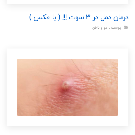
درمان دمل در 3 سوت !!! ( با عکس )
پوست ، مو و ناخن