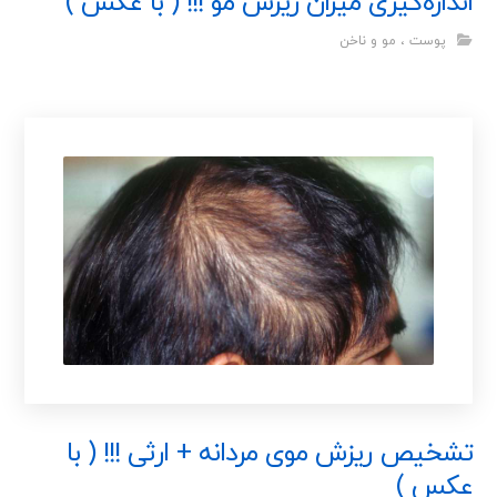
اندازه‌گیری میزان ریزش مو !!! ( با عکس )
پوست ، مو و ناخن
تشخیص ریزش موی مردانه + ارثی !!! ( با
عکس )