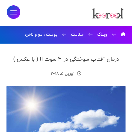
وبلاگ
سلامت
پوست ، مو و ناخن
درمان آفتاب سوختگی در 3 سوت !! ( با عکس )
آوریل 5, 2018