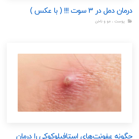
درمان دمل در 3 سوت !!! ( با عکس )
پوست ، مو و ناخن
چگونه عفونت‌های استافیلوکوکی را درمان