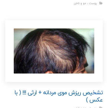
پوست ، مو و ناخن
تشخیص ریزش موی مردانه + ارثی !!! ( با
عکس )