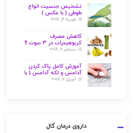
تشخیص جنسیت انواع
طوطی ( با عکس )
فوریه 3, 2017
کاهش مصرف
کربوهیدرات در 3 سوت !!
( با عکس )
دسامبر 6, 2018
آموزش کامل پاک کردن
آدامس و لکه آدامس ( با
عکس )
آوریل 7, 2017
داروی درمان گال