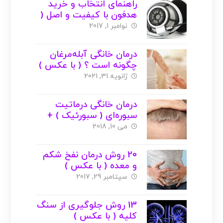
راهنمای انتخاب و خرید
هدفون با کیفیت و اصل (
با عکس )
نوامبر 1, 2017
درمان خانگی آبله‌مرغان
چگونه است ؟ ( با عکس )
ژانویه 31, 2021
درمان خانگی درماتیت
سبوره‌‌ای ( سبورئیک ) +
عکس
می 10, 2018
20 روش درمان نفخ شکم
و معده ( با عکس )
سپتامبر 29, 2017
13 روش جلوگیری از سنگ
کلیه ( با عکس )