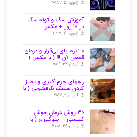
ژانویه 25, 2018
آموزش سگ و توله سگ
در 10 روز + عکس
ژانویه 4, 2017
سندرم پای بی‌قرار و درمان
قطعی آن !!! ( با عکس )
ژوئن 24, 2019
راههای جرم گیری و تمیز
کردن سینک ظرفشویی ( با
عکس )
آوریل 2, 2017
30 روش درمان جوش
کیستی + جلوگیری ( با
عکس )
ژوئن 28, 2018