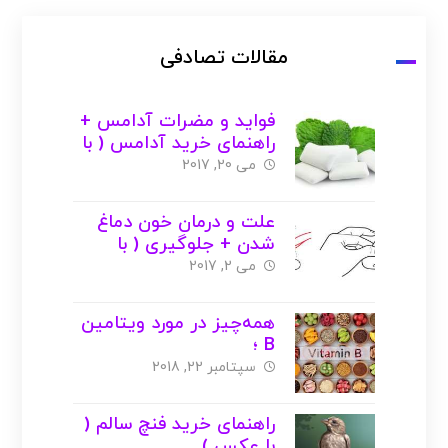
مقالات تصادفی
فواید و مضرات آدامس +
راهنمای خرید آدامس ( با
عکس )
می 20, 2017
علت و درمان خون دماغ
شدن + جلوگیری ( با
عکس )
می 2, 2017
همه‌چیز در مورد ویتامین
B ؛
منابع،فواید،مضرات،کمبود
سپتامبر 22, 2018
( با عکس )
راهنمای خرید فنچ سالم (
با عکس )