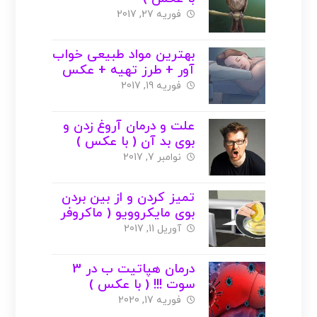
فوریه 27, 2017
بهترین مواد طبیعی خواب
آور + طرز تهیه + عکس
فوریه 19, 2017
علت و درمان آروغ زدن و
بوی بد آن ( با عکس )
نوامبر 7, 2017
تمیز کردن و از بین بردن
بوی مایکروویو ( ماکروفر
یا مایکروفر ) + عکس
آوریل 11, 2017
درمان هپاتیت ب در 3
سوت !!! ( با عکس )
فوریه 17, 2020