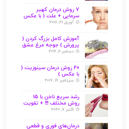
7 روش درمان کهیر
سرمایی + علت ( با عکس
)
آوریل 21, 2018
آموزش کامل بزرگ کردن (
پرورش ) جوجه مرغ عشق
+ عکس
دسامبر 11, 2016
20 روش درمان سینوزیت (
با عکس )
سپتامبر 17, 2017
رشد سریع ناخن با 15
روش مختلف !!! + تقویت
ناخن
اکتبر 7, 2020
درمان‌های فوری و قطعی