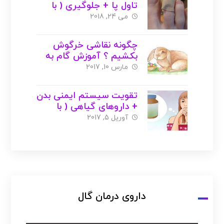
تاول پا + جلوگیری ( با
عکس )
می 24, 2018
چگونه نقاشی خرگوش
بکشیم ؟ آموزش گام به
گام با عکس + ویدیو
مارس 10, 2017
تقویت سیستم ایمنی بدن
+ داروهای گیاهی ( با
عکس )
آوریل 5, 2017
داروی درمان گال