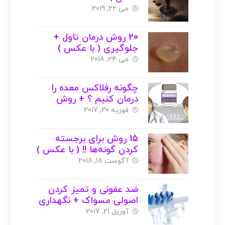
می 22, 2019
20 روش درمان تاول +
جلوگیری ( با عکس )
می 24, 2018
چگونه رفلاکس معده را
درمان کنیم ؟ + روش
خانگی با عکس
فوریه 20, 2017
15 روش برای برجسته
کردن گونه‌ها !! ( با عکس )
آگوست 18, 2018
ضد عفونی و تمیز کردن
اصولی مسواک + نگهداری
( با عکس )
آوریل 21, 2017