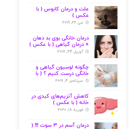
علت و درمان کابوس ( با
عکس )
می 22, 2019
درمان خانگی بوی بد دهان
+ درمان گیاهی ( با عکس )
آوریل 24, 2017
چگونه لوسیون گیاهی و
خانگی درست کنیم ؟ ( با
عکس )
سپتامبر 4, 2017
کاهش آنزیم‌های کبدی در
خانه ( با عکس )
فوریه 18, 2020
درمان آسم در 3 سوت !!! (