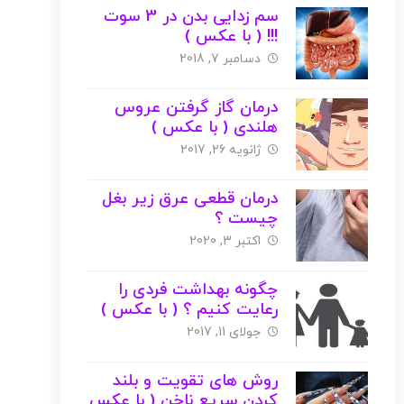
سم زدایی بدن در 3 سوت
!!! ( با عکس )
دسامبر 7, 2018
درمان گاز گرفتن عروس
هلندی ( با عکس )
ژانویه 26, 2017
درمان قطعی عرق زیر بغل
چیست ؟
اکتبر 3, 2020
چگونه بهداشت فردی را
رعایت کنیم ؟ ( با عکس )
جولای 11, 2017
روش های تقویت و بلند
کردن سریع ناخن ( با عکس