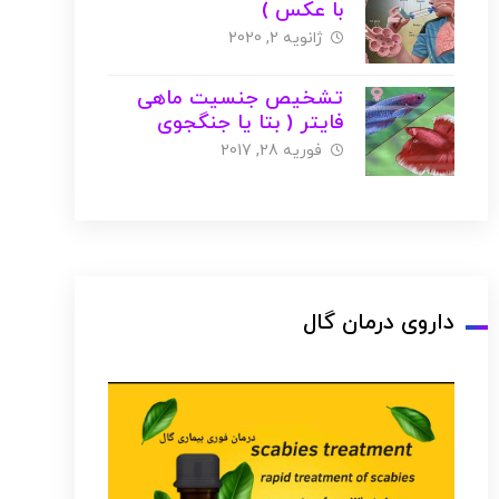
با عکس )
ژانویه 2, 2020
تشخیص جنسیت ماهی
فایتر ( بتا یا جنگجوی
سیامی ) با عکس
فوریه 28, 2017
داروی درمان گال