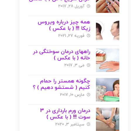
)
آوریل 28, 2017
همه چیز درباره ویروس
زیکا !!! ( با عکس )
فوریه 27, 2021
راههای درمان سوختگی در
خانه ( با عکس )
می 3, 2017
چگونه همستر را حمام
کنیم ( شستشو دهیم ) ؟
+ عکس
مارس 10, 2017
درمان ورم بارداری در 3
سوت !!! ( با عکس )
سپتامبر 3, 2020