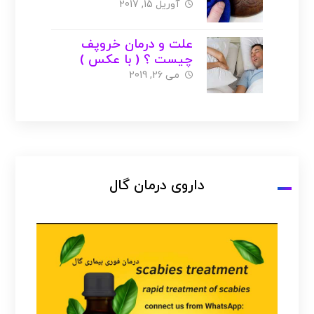
آوریل 15, 2017
علت و درمان خروپف
چیست ؟ ( با عکس )
می 26, 2019
داروی درمان گال