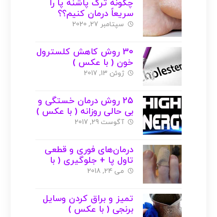
چگونه ترک پاشنه پا را
سریعاً درمان کنیم؟؟
سپتامبر 27, 2020
30 روش کاهش کلسترول
خون ( با عکس )
ژوئن 13, 2017
25 روش درمان خستگی و
بی حالی روزانه ( با عکس )
آگوست 29, 2017
درمان‌های فوری و قطعی
تاول پا + جلوگیری ( با
عکس )
می 24, 2018
تمیز و براق کردن وسایل
برنجی ( با عکس )