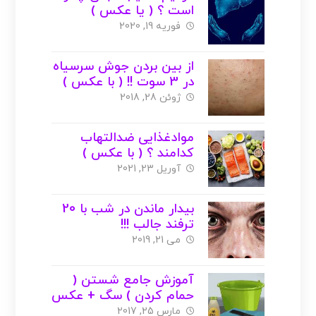
است ؟ ( یا عکس )
فوریه 19, 2020
از بین بردن جوش سرسیاه
در 3 سوت !! ( با عکس )
ژوئن 28, 2018
موادغذایی ضدالتهاب
کدامند ؟ ( با عکس )
آوریل 23, 2021
بیدار ماندن در شب با 20
ترفند جالب !!!
می 21, 2019
آموزش جامع شستن (
حمام کردن ) سگ + عکس
+ ویدیو
مارس 25, 2017