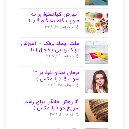
آموزش گیاهخواری به
صورت گام به گام !! ( با
عکس )
سپتامبر 12, 2018
علت ایجاد برفک + آموزش
برفک زدایی یخچال ( با
عکس )
دسامبر 29, 2018
درمان دندان درد در 3
سوت !!! ( با عکس )
جولای 28, 2019
14 روش خانگی برای رشد
سریع مو ( با عکس )
فوریه 4, 2018