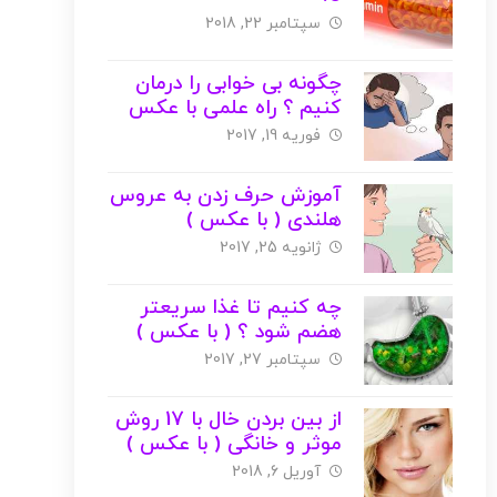
منابع،فواید،مضرات،کمبود (
سپتامبر 22, 2018
با عکس )
چگونه بی خوابی را درمان
کنیم ؟ راه علمی با عکس
فوریه 19, 2017
آموزش حرف زدن به عروس
هلندی ( با عکس )
ژانویه 25, 2017
چه کنیم تا غذا سریعتر
هضم شود ؟ ( با عکس )
سپتامبر 27, 2017
از بین بردن خال با 17 روش
موثر و خانگی ( با عکس )
آوریل 6, 2018