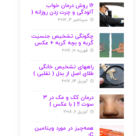
16 روش درمان خواب
آلودگی و چرت زدن روزانه (
با عکس )
سپتامبر 3, 2017
چگونگی تشخیص جنسیت
گربه و بچه گربه + عکس
فوریه 10, 2017
راههای تشخیص خانگی
طلای اصل از بدل ( تقلبی )
+ عکس
آوریل 14, 2017
درمان کک و مک در 3
سوت !! ( با عکس )
آوریل 6, 2018
همه‌چیز در مورد ویتامین
C؛