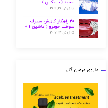
سفید ( با عکس )
ژوئن 20, 2019
20 راهکار کاهش مصرف
سوخت خودرو ( ماشین ) +
عکس
ژوئن 14, 2017
داروی درمان گال