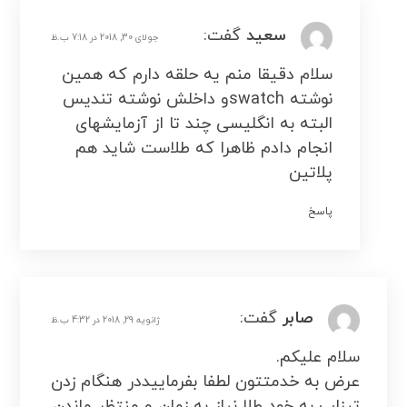
سعید
گفت:
جولای 30, 2018 در 7:18 ب.ظ
سلام دقیقا منم یه حلقه دارم که همین
نوشته swatchو داخلش نوشته تندیس
البته به انگلیسی چند تا از آزمایشهای
انجام دادم ظاهرا که طلاست شاید هم
پلاتین
پاسخ
صابر
گفت:
ژانویه 29, 2018 در 4:32 ب.ظ
سلام علیکم.
عرض به خدمتتون لطفا بفرماییددر هنگام زدن
تیزاب به خود طلا نیاز به زمان و منتظر ماندن