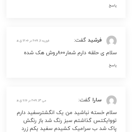
پاسخ
فرشید
گفت:
فوریه 11, 2019 در 12:06 ق.ظ
سلام ی حلقه دارم شمار800روش هک شده
پاسخ
سارا
گفت:
می 13, 2019 در 11:16 ق.ظ
سلام خسته نباشید من یک انگشترسفید دارم
تووایکتس گذاشتم سبز رنگ شد باز رنگش
پاک شد ب سرامیک کشیدم سفید یکم زرد