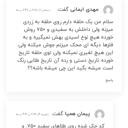
مهدی ایمانی
گفت:
دسامبر 7, 2018 در 7:47 ب.ظ
سلام من یک حلقه دارم روی حلقه به زردی
میزنه ولی داخلش به سفیدی و ۷۵۰ روش
خورده هیچ نوع اسیدی بهش نمیگیره و به
فلزها دیگه ای محک میزنم جوش میکنه ولی
این هیچ تغیری نمیکنه ولی توی حلقه تاریخ
خورده تاریخ دستی و رده آن تاریخ طلایی رنگ
است میشه بگید این چی میشه باشه؟؟
پاسخ
پیمان همپا
گفت:
ژانویه 14, 2019 در 4:12 ب.ظ
کد حک شده روی طلاهای سفید ۷۵۰. و