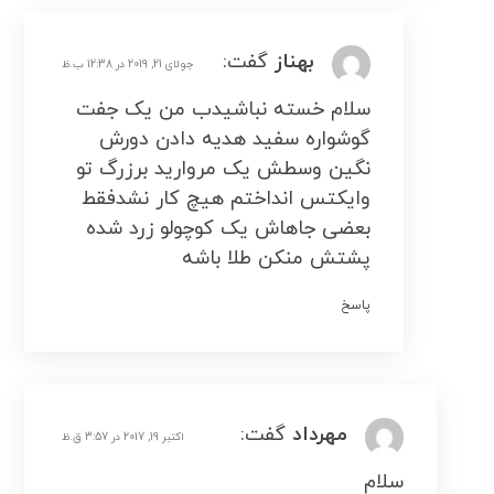
بهناز
گفت:
جولای 21, 2019 در 12:38 ب.ظ
سلام خسته نباشیدب من یک جفت
گوشواره سفید هدیه دادن دورش
نگین وسطش یک مروارید برزرگ تو
وایکتس انداختم هیچ کار نشدفقط
بعضی جاهاش یک کوچولو زرد شده
پشتش منکن طلا باشه
پاسخ
مهرداد
گفت:
اکتبر 19, 2017 در 3:57 ق.ظ
سلام