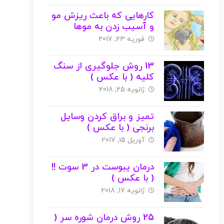
کارهایی که باعث ریزش مو
و آسیب زدن به موها
میشوند ( با عکس )
فوریه 23, 2017
13 روش جلوگیری از سنگ
کلیه ( با عکس )
ژانویه 25, 2018
تمیز و براق کردن وسایل
برنجی ( با عکس )
آوریل 15, 2017
درمان یبوست در 3 سوت !!
( با عکس )
ژانویه 17, 2018
25 روش درمان شوره سر (