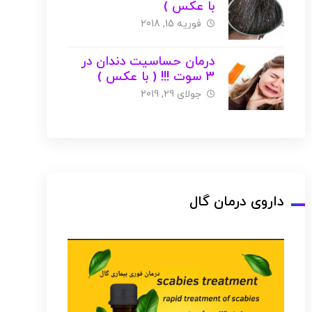
با عکس )
فوریه 15, 2018
درمان حساسیت دندان در
3 سوت !!! ( با عکس )
جولای 29, 2019
داروی درمان گال