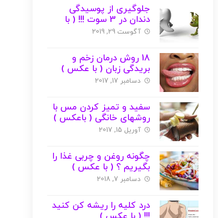
جلوگیری از پوسیدگی
دندان در 3 سوت !!! ( با
عکس )
آگوست 29, 2019
18 روش درمان زخم و
بریدگی زبان ( با عکس )
دسامبر 17, 2017
سفید و تمیز کردن مس با
روشهای خانگی ( باعکس )
آوریل 15, 2017
چگونه روغن و چربی غذا را
بگیریم ؟ ( با عکس )
دسامبر 7, 2018
درد کلیه را ریشه کن کنید
!!! ( با عکس )