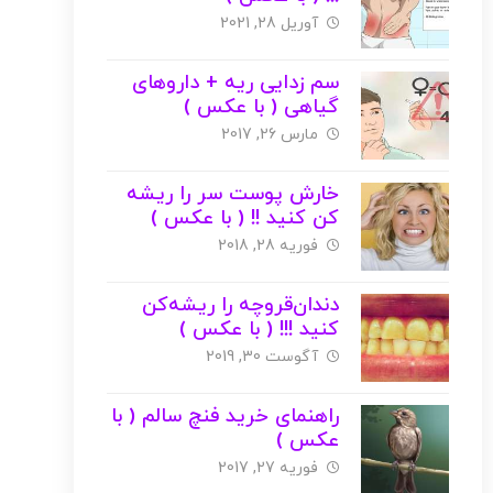
آوریل 28, 2021
سم زدایی ریه + داروهای
گیاهی ( با عکس )
مارس 26, 2017
خارش پوست سر را ریشه
کن کنید !! ( با عکس )
فوریه 28, 2018
دندان‌قروچه را ریشه‌کن
کنید !!! ( با عکس )
آگوست 30, 2019
راهنمای خرید فنچ سالم ( با
عکس )
فوریه 27, 2017