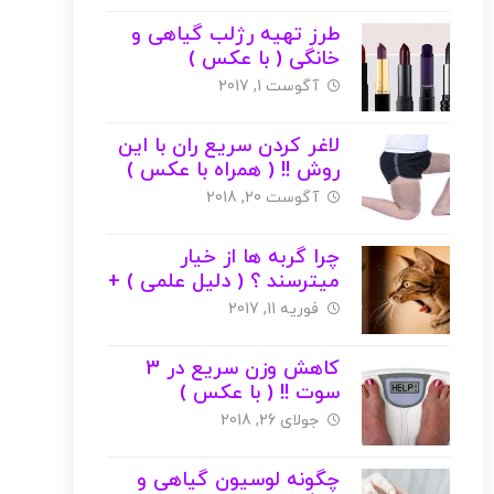
طرز تهیه رژلب گیاهی و
خانگی ( با عکس )
آگوست 1, 2017
لاغر کردن سریع ران با این
روش !! ( همراه با عکس )
آگوست 20, 2018
چرا گربه ها از خیار
میترسند ؟ ( دلیل علمی ) +
عکس + ویدئو
فوریه 11, 2017
کاهش وزن سریع در 3
سوت !! ( با عکس )
جولای 26, 2018
چگونه لوسیون گیاهی و