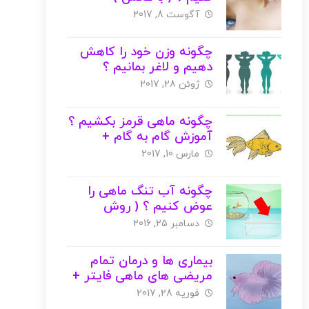
آگوست 8, 2017
چگونه وزن خود را کاهش
دهیم و لاغر بمانیم ؟
+برنامه غذایی(با عکس)
ژوئن 28, 2017
چگونه ماهی قرمز بکشیم ؟
آموزش گام به گام +
عکس + ویدیو
مارس 10, 2017
چگونه آب تنگ ماهی را
عوض کنیم ؟ ( روش
اصولی + عکس )
دسامبر 25, 2016
بیماری ها و درمان تمام
مریضی های ماهی فایتر +
عکس
فوریه 28, 2017