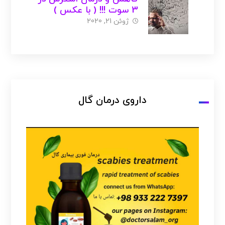
3 سوت !!! ( با عکس )
ژوئن 21, 2020
داروی درمان گال