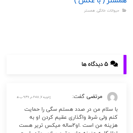
همستر ( با عکس )
حیوانات خانگی
,
همستر
5 دیدگاه ها
مرتضی
گفت:
ژانویه 7, 2018 در 9:36 ب.ظ
با سلام من در صدد هستم سگی را حمایت
کنم ولی شرط واگذاری عقیم کردن او به
هزینه من است .او2ساله میکس تریر هست