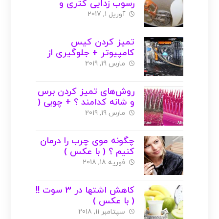
رسوب زدایی کتری و
سماور ( با عکس )
آوریل 1, 2017
تمیز کردن کیس
کامپیوتر + جلوگیری از
خاک گرفتن ( با عکس )
مارس 19, 2019
روش‌های تمیز کردن برس
و شانه کدامند ؟ + چوبی (
با عکس )
مارس 19, 2019
چگونه موی چرب را درمان
کنیم ؟ ( با عکس )
فوریه 18, 2018
کاهش اشتها در 3 سوت !!
( با عکس )
سپتامبر 11, 2018