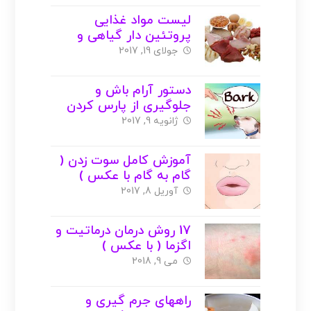
لیست مواد غذایی
پروتئین دار گیاهی و
حیوانی ( با عکس )
جولای 19, 2017
دستور آرام باش و
جلوگیری از پارس کردن
بی مورد سگ
ژانویه 9, 2017
آموزش کامل سوت زدن (
گام به گام با عکس )
آوریل 8, 2017
17 روش درمان درماتیت و
اگزما ( با عکس )
می 9, 2018
راههای جرم گیری و