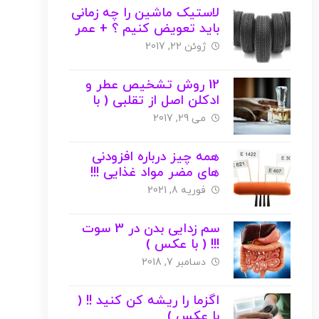
لاستیک ماشین را چه زمانی
باید تعویض کنیم ؟ + عمر
مفید ( با عکس )
ژوئن 22, 2017
12 روش تشخیص عطر و
ادکلن اصل از تقلبی ( با
عکس )
می 29, 2017
همه چیز درباره افزودنی
های مضر مواد غذایی !!!
فوریه 8, 2021
سم زدایی بدن در 3 سوت
!!! ( با عکس )
دسامبر 7, 2018
اگزما را ریشه کن کنید !! (
با عکس )