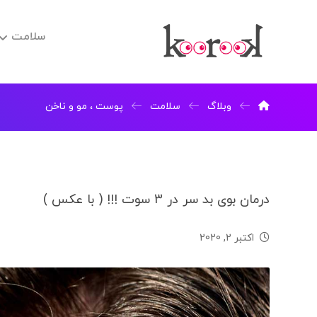
سلامت
وبلاگ
سلامت
پوست ، مو و ناخن
درمان بوی بد سر در 3 سوت !!! ( با عکس )
اکتبر 2, 2020