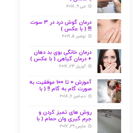
می 9, 2018
درمان گوش درد در 3 سوت
!!! ( با عکس )
نوامبر 5, 2019
درمان خانگی بوی بد دهان
+ درمان گیاهی ( با عکس )
آوریل 24, 2017
آموزش 0 تا 100 موفقیت به
صورت گام به گام !! ( با
عکس )
دسامبر 6, 2018
روش های تمیز کردن و
جرم گیری وان حمام ( با
عکس )
مارس 29, 2017