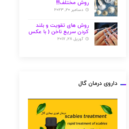
روش مختلف!!!
دسامبر 20, 2023
روش های تقویت و بلند
کردن سریع ناخن ( با عکس
)
آوریل 28, 2017
داروی درمان گال