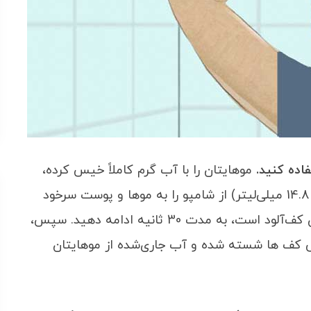
اده کنید.
موهایتان را با آب گرم کاملاً خیس کرده،
سپس مقدار یک‌دوم تا یک قاشق غذاخوری (7.4 یا 14.8 میلی‌لیتر) از شامپو را به موها و پوست سرخود
مالیده و ماساژ دهید. این کار را درحالی‌که موهایتان کف‌آلود است، به مدت 30 ثانیه ادامه دهید. سپس،
می کف ها شسته شده و آب جاری‌شده از موهایتان