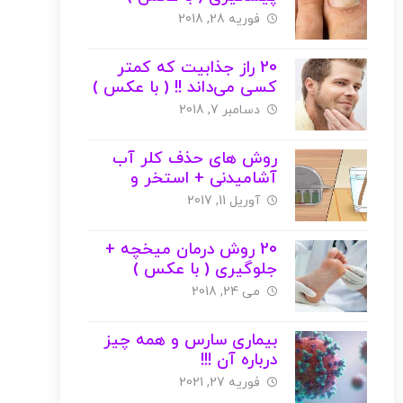
فوریه 28, 2018
20 راز جذابیت که کمتر
کسی می‌داند !! ( با عکس )
دسامبر 7, 2018
روش های حذف کلر آب
آشامیدنی + استخر و
آکواریوم ( با عکس )
آوریل 11, 2017
20 روش درمان میخچه +
جلوگیری ( با عکس )
می 24, 2018
بیماری سارس و همه چیز
درباره آن !!!
فوریه 27, 2021