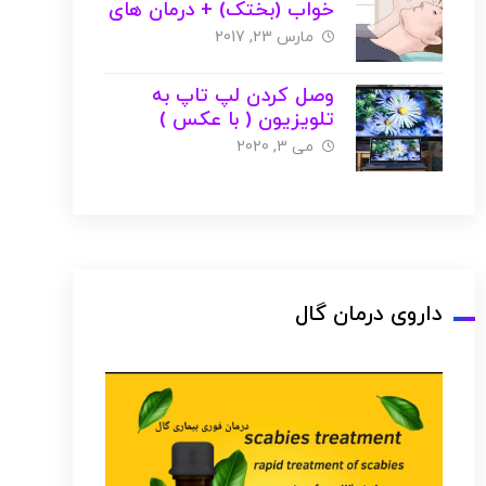
خواب (بختک) + درمان های
گیاهی و خانگی + عکس
مارس 23, 2017
وصل کردن لپ تاپ به
تلویزیون ( با عکس )
می 3, 2020
داروی درمان گال