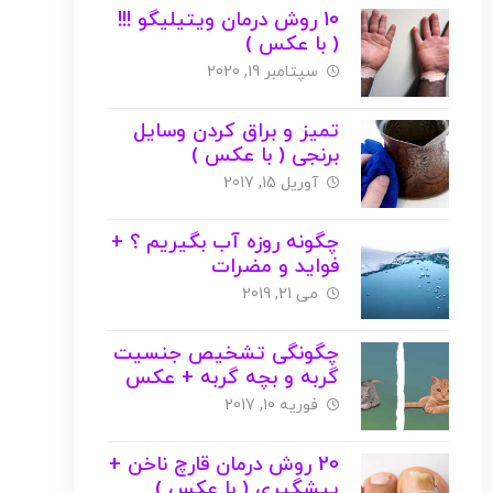
10 روش درمان ویتیلیگو !!!
( با عکس )
سپتامبر 19, 2020
تمیز و براق کردن وسایل
برنجی ( با عکس )
آوریل 15, 2017
چگونه روزه آب بگیریم ؟ +
فواید و مضرات
می 21, 2019
چگونگی تشخیص جنسیت
گربه و بچه گربه + عکس
فوریه 10, 2017
20 روش درمان قارچ ناخن +
پیشگیری ( با عکس )