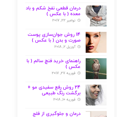
درمان قطعی نفخ شکم و باد
معده ( با عکس )
نوامبر 22, 2017
14 روش جوان‌سازی پوست
صورت و بدن ( با عکس )
آوریل 2, 2018
راهنمای خرید فنچ سالم ( با
عکس )
فوریه 27, 2017
24 روش رفع سفیدی مو +
برگشت رنگ طبیعی
فوریه 10, 2018
درمان و جلوگیری از فلج