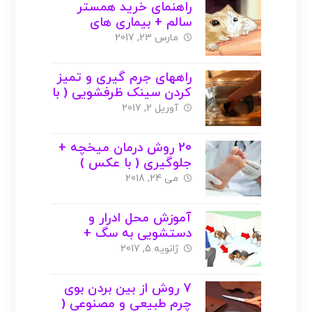
راهنمای خرید همستر
سالم + بیماری های
همستر ( با عکس )
مارس 23, 2017
راههای جرم گیری و تمیز
کردن سینک ظرفشویی ( با
عکس )
آوریل 2, 2017
20 روش درمان میخچه +
جلوگیری ( با عکس )
می 24, 2018
آموزش محل ادرار و
دستشویی به سگ +
عکس
ژانویه 5, 2017
7 روش از بین بردن بوی
چرم طبیعی و مصنوعی (