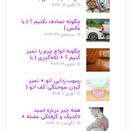
اکتبر 16, 2018
چگونه تصادف نکنیم ؟ ( با
عکس )
سپتامبر 30, 2019
چگونه انواع چرم را تمیز
کنیم ؟ + لکه‌گیری ( با
عکس )
مارس 19, 2019
رسوب زدایی اتو + تمیز
کردن سوختگی کف اتو (
با عکس )
آوریل 1, 2017
همه چیز درباره اسید
لاکتیک و گرفتگی عضله +
درمان ( با عکس )
آگوست 10, 2017