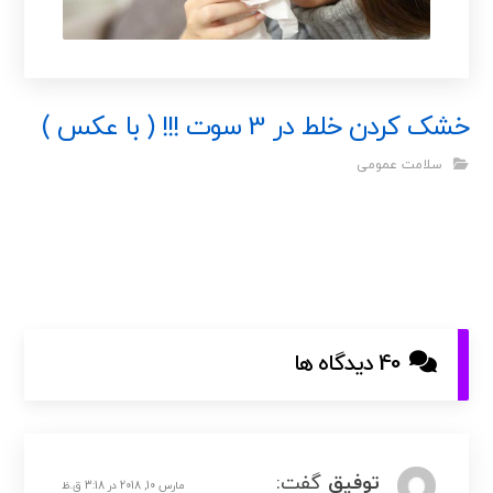
خشک کردن خلط در 3 سوت !!! ( با عکس )
سلامت عمومی
40 دیدگاه ها
توفیق
گفت:
مارس 10, 2018 در 3:18 ق.ظ