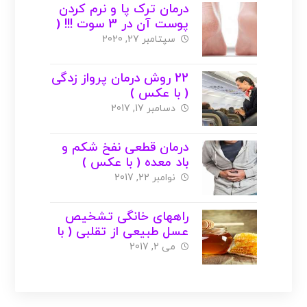
درمان ترک پا و نرم کردن
پوست آن در 3 سوت !!! (
با عکس )
سپتامبر 27, 2020
22 روش درمان پرواز زدگی
( با عکس )
دسامبر 17, 2017
درمان قطعی نفخ شکم و
باد معده ( با عکس )
نوامبر 22, 2017
راههای خانگی تشخیص
عسل طبیعی از تقلبی ( با
عکس )
می 2, 2017