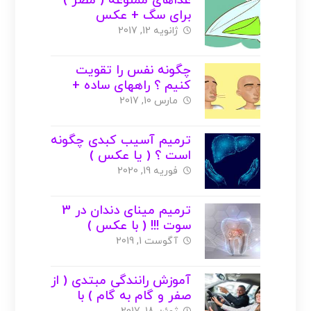
غذاهای ممنوعه ( مضر )
برای سگ + عکس
ژانویه 12, 2017
چگونه نفس را تقویت
کنیم ؟ راههای ساده +
عکس
مارس 10, 2017
ترمیم آسیب کبدی چگونه
است ؟ ( یا عکس )
فوریه 19, 2020
ترمیم مینای دندان در 3
سوت !!! ( با عکس )
آگوست 1, 2019
آموزش رانندگی مبتدی ( از
صفر و گام به گام ) با