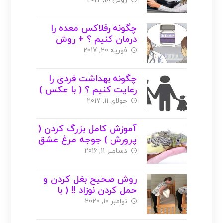
عکس
ژوئن 18, 2017
چگونه رفلاکس معده را
درمان کنیم ؟ + روش
خانگی با عکس
فوریه 20, 2017
چگونه بهداشت فردی را
رعایت کنیم ؟ ( با عکس )
جولای 11, 2017
آموزش کامل بزرگ کردن (
پرورش ) جوجه مرغ عشق
+ عکس
دسامبر 11, 2016
روش صحیح بغل کردن و
حمل کردن نوزاد !! ( با
عکس )
نوامبر 10, 2020