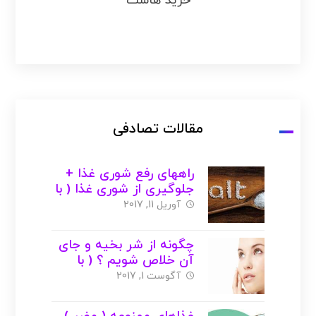
خرید هاست
مقالات تصادفی
راههای رفع شوری غذا +
جلوگیری از شوری غذا ( با
عکس )
آوریل 11, 2017
چگونه از شر بخیه و جای
آن خلاص شویم ؟ ( با
عکس )
آگوست 1, 2017