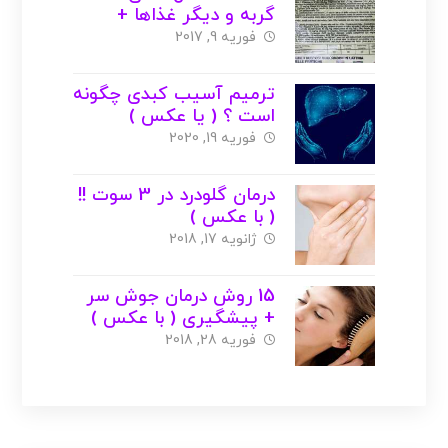
گربه و دیگر غذاها +
عکس
فوریه 9, 2017
ترمیم آسیب کبدی چگونه
است ؟ ( یا عکس )
فوریه 19, 2020
درمان گلودرد در 3 سوت !!
( با عکس )
ژانویه 17, 2018
15 روش درمان جوش سر
+ پیشگیری ( با عکس )
فوریه 28, 2018