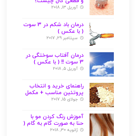
و قطعی گال چیست؟
آوریل 13, 2018
درمان باد شکم در 3 سوت
( با عکس )
سپتامبر 29, 2017
درمان آفتاب سوختگی در
3 سوت !! ( با عکس )
آوریل 5, 2018
راهنمای خرید و انتخاب
پروتئین مناسب + مکمل
بانوان ( با عکس )
جولای 15, 2017
آموزش رنگ کردن مو با
حنا به صورت گام به گام (
با عکس )
ژانویه 30, 2018