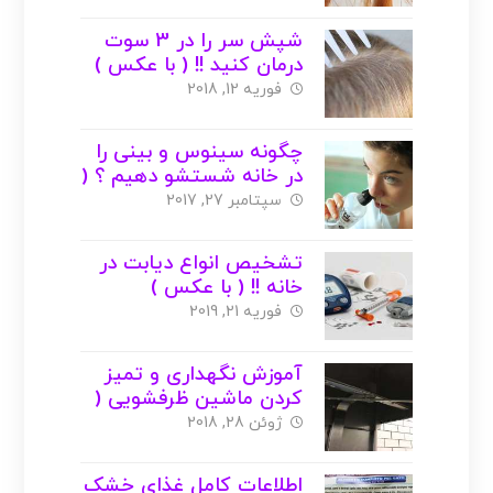
شپش سر را در 3 سوت
درمان کنید !! ( با عکس )
فوریه 12, 2018
چگونه سینوس و بینی را
در خانه شستشو دهیم ؟ (
با عکس )
سپتامبر 27, 2017
تشخیص انواع دیابت در
خانه !! ( با عکس )
فوریه 21, 2019
آموزش نگهداری و تمیز
کردن ماشین ظرفشویی (
با عکس )
ژوئن 28, 2018
اطلاعات کامل غذای خشک