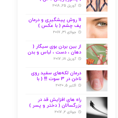
عکس
آوریل 25, 2018
11 روش پیشگیری و درمان
پف چشم ( با عکس )
جولای 31, 2017
از بین بردن بوی سیگار (
دهان ، دست ، لباس و بدن
) + عکس
آوریل 18, 2017
درمان لکه‌های سفید روی
ناخن در 3 سوت !!! ( با
عکس )
اکتبر 5, 2020
راه های افزایش قد در
بزرگسالان ( دختر و پسر )
+ عکس
جولای 2, 2017