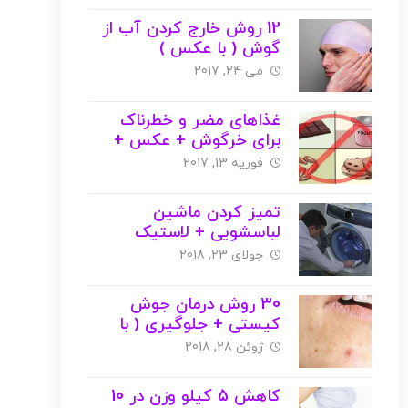
12 روش خارج کردن آب از
گوش ( با عکس )
می 24, 2017
غذاهای مضر و خطرناک
برای خرگوش + عکس +
ویدیو
فوریه 13, 2017
تمیز کردن ماشین
لباسشویی + لاستیک
ماشین ( با عکس )
جولای 23, 2018
30 روش درمان جوش
کیستی + جلوگیری ( با
عکس )
ژوئن 28, 2018
کاهش 5 کیلو وزن در 10