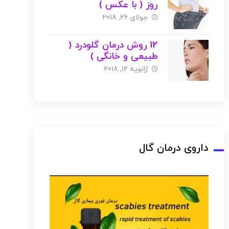
روز ( با عکس )
جولای 26, 2018
12 روش درمان گلودرد (
طبیعی و خانگی )
ژانویه 12, 2018
داروی درمان گال