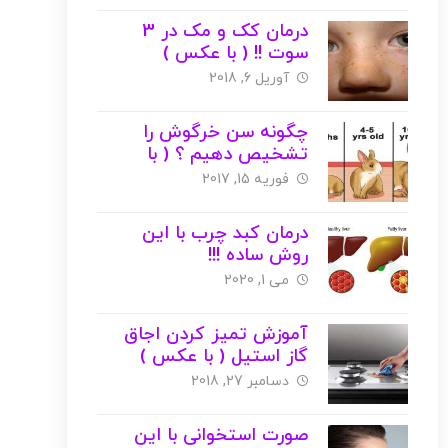
درمان کک و مک در 3
سوت !! ( با عکس )
آوریل 6, 2018
چگونه سن خرگوش را
تشخیص دهیم ؟ ( با
عکس )
فوریه 15, 2017
درمان کبد چرب با این
روش ساده !!!
می 1, 2020
آموزش تمیز کردن اجاق
گاز استیل ( با عکس )
دسامبر 27, 2018
صورت استخوانی با این