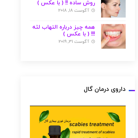
روش ساده !! ( با عکس )
آگوست 18, 2018
همه چیز درباره التهاب لثه
!!! ( با عکس )
آگوست 31, 2019
داروی درمان گال