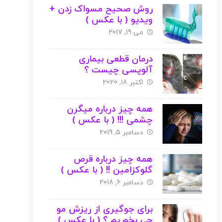
روش صحیح مسواک زدن +
ویدیو ( با عکس )
می 19, 2017
درمان قطعی بیماری
آلوپسی چیست ؟
اکتبر 18, 2020
همه چیز درباره میگرن
چشمی !!! ( با عکس )
دسامبر 5, 2019
همه چیز درباره قرص
گلوکزامین !! ( با عکس )
دسامبر 6, 2018
برای جوگیری از ریزش مو
چی بخوریم ؟ ( با عکس )