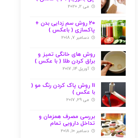
می 2, 2020
20 روش سم‌ زدایی بدن +
پاکسازی ( باعکس )
دسامبر 7, 2018
روش های خانگی تمیز و
براق کردن طلا ( با عکس )
آوریل 14, 2017
11 روش پاک کردن رنگ مو (
با عکس )
می 29, 2017
بررسی مصرف همزمان و
تداخل دارویی تمام
ویتامین‌ها !! ( با عکس )
دسامبر 10, 2018