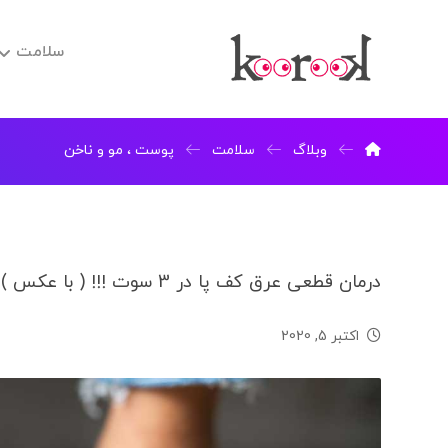
سلامت
وبلاگ
سلامت
پوست ، مو و ناخن
درمان قطعی عرق کف پا در 3 سوت !!! ( با عکس )
اکتبر 5, 2020