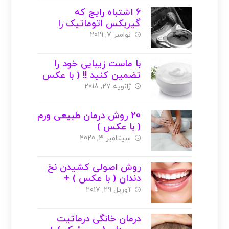
6 اشتباه رایج که
گیربکس اتوماتیک را
داغون میکند !!!
نوامبر 7, 2019
با ماست زیبایی خود را
تضمین کنید !! ( با عکس
)
ژانویه 27, 2018
20 روش درمان طبیعی ورم
( با عکس )
سپتامبر 3, 2020
روش اصولی کشیدن نخ
دندان ( با عکس ) +
راهنمای خرید
آوریل 29, 2017
درمان خانگی درماتیت