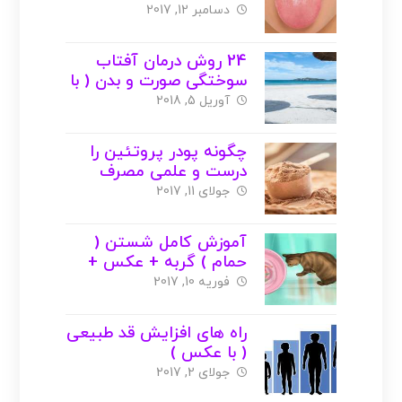
دسامبر 12, 2017
24 روش درمان آفتاب
سوختگی صورت و بدن ( با
عکس )
آوریل 5, 2018
چگونه پودر پروتئین را
درست و علمی مصرف
کنیم ؟ ( با عکس )
جولای 11, 2017
آموزش کامل شستن (
حمام ) گربه + عکس +
ویدیو
فوریه 10, 2017
راه های افزایش قد طبیعی
( با عکس )
جولای 2, 2017