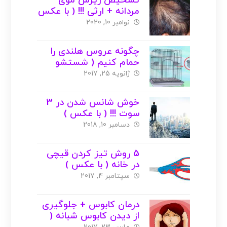
تشخیص ریزش موی
مردانه + ارثی !!! ( با عکس
)
نوامبر 10, 2020
چگونه عروس هلندی را
حمام کنیم ( شستشو
دهیم ) ؟ + عکس
ژانویه 25, 2017
خوش شانس شدن در 3
سوت !!! ( با عکس )
دسامبر 10, 2018
5 روش تیز کردن قیچی
در خانه ( با عکس )
سپتامبر 4, 2017
درمان کابوس + جلوگیری
از دیدن کابوس شبانه (