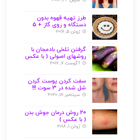
عکس )
مارس 23, 2017
طرز تهیه قهوه بدون
دستگاه و روی گاز + 5
روش دیگر ( با عکس )
ژوئن 5, 2017
گرفتن تلخی بادمجان با
روشهای اصولی ( با عکس
)
آگوست 7, 2017
سفت کردن پوست گردن
شل شده در 3 سوت !!!
سپتامبر 18, 2020
20 روش درمان جوش بدن
( با عکس )
ژوئن 1, 2018