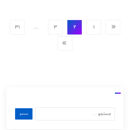
31
…
3
2
1