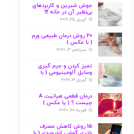
جوش شیرین و کاربردهای
بی‌نظیر آن در خانه !!!
آوریل 25, 2019
20 روش درمان طبیعی ورم
( با عکس )
سپتامبر 3, 2020
تمیز کردن و جرم گیری
وسایل آلومینیومی ( با
عکس )
آوریل 16, 2017
درمان قطعی هپاتیت A
چیست ؟ ( یا عکس )
فوریه 20, 2020
15 روش کاهش مصرف
باتری گوشی اندرویدی ( با