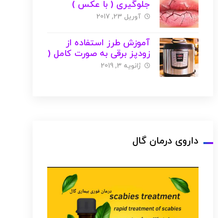
جلوگیری ( با عکس )
آوریل 23, 2017
آموزش طرز استفاده از
زودپز برقی به صورت کامل (
با عکس )
ژانویه 3, 2019
داروی درمان گال