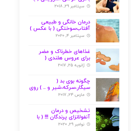
عکس )
سپتامبر 29, 2018
درمان خانگی و طبیعی
آفتاب‌سوختگی ( با عکس )
سپتامبر 4, 2020
غذاهای خطرناک و مضر
برای عروس هلندی (
کاکتیل ) + عکس
ژانویه 25, 2017
چگونه بوی بد (
سیگار،سرکه،شیر و .. ) روی
فرش را از بین ببریم ؟ ( با
مارس 24, 2017
عکس )
تشخیص و درمان
آنفولانزای پرندگان !!! ( با
عکس )
نوامبر 29, 2020