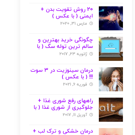
20 روش تقویت بدن +
ایمنی ( با عکس )
مارس 31, 2020
چگونگی خرید بهترین و
سالم ترین توله سگ ( با
عکس )
ژانویه 23, 2017
درمان سینوزیت در 3 سوت
!!! ( با عکس )
فوریه 6, 2021
راههای رفع شوری غذا +
جلوگیری از شوری غذا ( با
عکس )
آوریل 11, 2017
درمان خشکی و ترک لب +