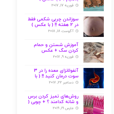
فوریه 17, 2017
سوزاندن چربی شکمی فقط
در 2 هفته !! ( با عکس )
آگوست 18, 2018
آموزش شستن و حمام
کردن سگ + عکس
فوریه 9, 2017
آنفولانزای معده را در 3
سوت درمان کنید !! ( با
عکس )
دسامبر 22, 2017
روش‌های تمیز کردن برس
و شانه کدامند ؟ + چوبی (
با عکس )
مارس 19, 2019