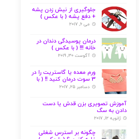
جلوگیری از نیش زدن پشه
+ دفع پشه ( با عکس )
می 6, 2017
درمان پوسیدگی دندان در
خانه !!! ( با عکس )
آگوست 30, 2019
ورم معده یا گاستریت را در
3 سوت درمان کنید !! ( با
عکس )
دسامبر 25, 2017
آموزش تصویری بزن قدش یا دست
دادن به سگ
ژانویه 12, 2017
چگونه بر استرس شغلی