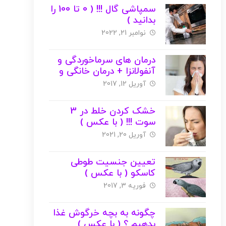
سمپاشی گال !!! ( 0 تا 100 را
بدانید )
نوامبر 21, 2022
درمان های سرماخوردگی و
آنفولانزا + درمان خانگی و
گیاهی ( با عکس )
آوریل 12, 2017
خشک کردن خلط در 3
سوت !!! ( با عکس )
آوریل 20, 2021
تعیین جنسیت طوطی
کاسکو ( با عکس )
فوریه 3, 2017
چگونه به بچه خرگوش غذا
بدهیم ؟ ( با عکس )