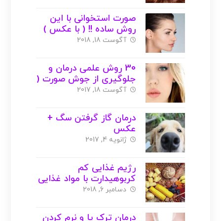
صورت استخوانی با این
روش ساده !! ( با عکس )
آگوست 18, 2018
30 روش علمی درمان و
جلوگیری از جوش صورت (
با عکس )
آگوست 18, 2017
درمان گاز گرفتن سگ +
عکس
ژانویه 4, 2017
رژیم غذایی کم
کربوهیدارت با مواد غذایی
ساده !! ( با عکس )
دسامبر 6, 2018
درمان ترک پا و نرم کردن