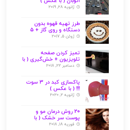
اتوبان ( با عکس )
ژانویه 28, 2019
طرز تهیه قهوه بدون
دستگاه و روی گاز + 5
روش دیگر ( با عکس )
ژوئن 5, 2017
تمیز کردن صفحه
تلویزیون + خش‌گیری ( با
عکس )
دسامبر 22, 2018
پاکسازی کبد در 3 سوت
!!! ( با عکس )
ژانویه 2, 2020
20 روش درمان مو و
پوست سر خشک ( با
عکس )
فوریه 18, 2018