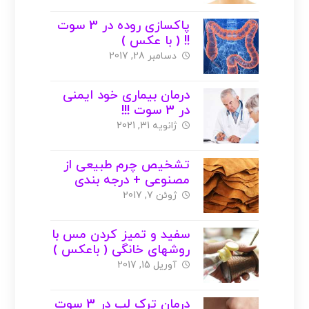
پاکسازی روده در 3 سوت
!! ( با عکس )
دسامبر 28, 2017
درمان بیماری خود ایمنی
در 3 سوت !!!
ژانویه 31, 2021
تشخیص چرم طبیعی از
مصنوعی + درجه بندی
چرم ( با عکس )
ژوئن 7, 2017
سفید و تمیز کردن مس با
روشهای خانگی ( باعکس )
آوریل 15, 2017
درمان ترک لب در 3 سوت