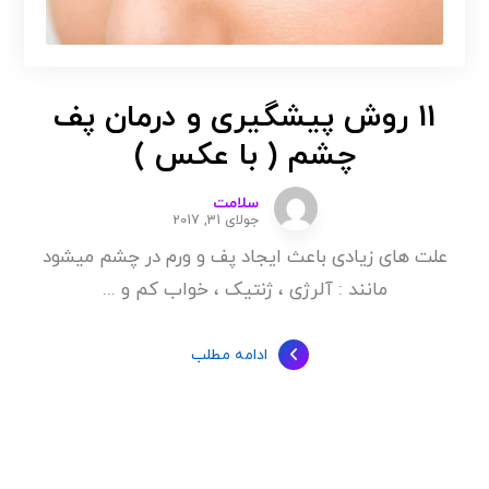
11 روش پیشگیری و درمان پف
چشم ( با عکس )
سلامت
جولای 31, 2017
علت های زیادی باعث ایجاد پف و ورم در چشم میشود
مانند : آلرژی ، ژنتیک ، خواب کم و ...
ادامه مطلب