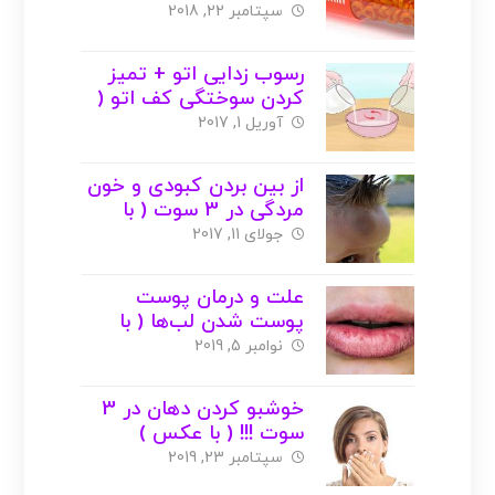
منابع،فواید،مضرات،کمبود
سپتامبر 22, 2018
( با عکس )
رسوب زدایی اتو + تمیز
کردن سوختگی کف اتو (
با عکس )
آوریل 1, 2017
از بین بردن کبودی و خون
مردگی در 3 سوت ( با
عکس )
جولای 11, 2017
علت و درمان پوست
پوست شدن لب‌ها ( با
عکس )
نوامبر 5, 2019
خوشبو کردن دهان در 3
سوت !!! ( با عکس )
سپتامبر 23, 2019