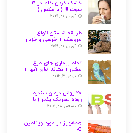
خشک کردن خلط در 3
سوت !!! ( با عکس )
آوریل 20, 2021
طریقه شستن انواع
عروسک + خرسی و خزدار
( با عکس )
آوریل 20, 2019
تمام بیماری های مرغ
عشق + نشانه های آنها +
عکس
نوامبر 4, 2016
20 روش درمان سندرم
روده تحریک پذیر ( با
عکس )
دسامبر 28, 2017
همه‌چیز در مورد ویتامین
C؛