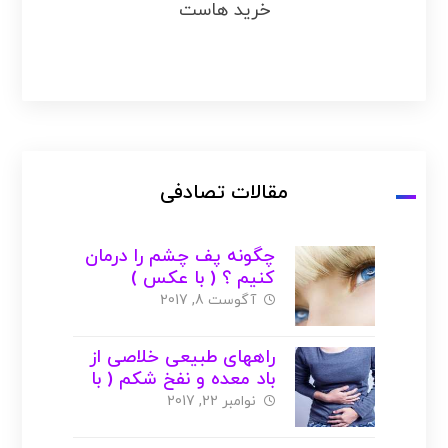
خرید هاست
مقالات تصادفی
چگونه پف چشم را درمان
کنیم ؟ ( با عکس )
آگوست 8, 2017
راههای طبیعی خلاصی از
باد معده و نفخ شکم ( با
عکس )
نوامبر 22, 2017