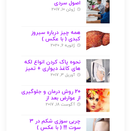
اصول سردی
ژوئن 10, 2017
همه چیز درباره سیروز
کبدی ( با عکس )
ژانویه 6, 2020
نحوه پاک کردن انواع لکه
های کاغذ دیواری + تمیز
کردن ( با عکس )
آوریل 3, 2017
20 روش درمان و جلوگیری
از عوارض بعد از
اپیلاسیون ( با عکس )
آگوست 18, 2017
چربی سوزی شکم در 3
سوت !!! ( با عکس )