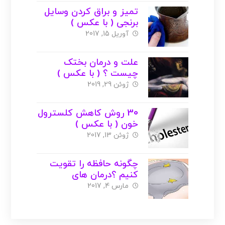
تمیز و براق کردن وسایل
برنجی ( با عکس )
آوریل 15, 2017
علت و درمان بختک
چیست ؟ ( با عکس )
ژوئن 29, 2019
30 روش کاهش کلسترول
خون ( با عکس )
ژوئن 13, 2017
چگونه حافظه را تقویت
کنیم ؟درمان های
خانگی+گیاهی+غذایی
مارس 4, 2017