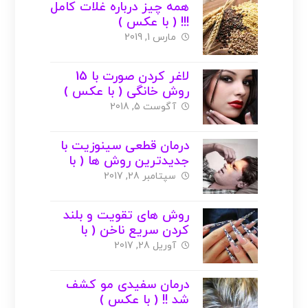
همه چیز درباره غلات کامل
!!! ( با عکس )
مارس 1, 2019
لاغر کردن صورت با 15
روش خانگی ( با عکس )
آگوست 5, 2018
درمان قطعی سینوزیت با
جدیدترین روش ها ( با
عکس )
سپتامبر 28, 2017
روش های تقویت و بلند
کردن سریع ناخن ( با
عکس )
آوریل 28, 2017
درمان سفیدی مو کشف
شد !! ( با عکس )