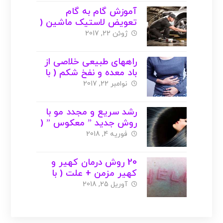
آموزش گام به گام
تعویض لاستیک ماشین (
زاپاس ) + عکس
ژوئن 22, 2017
راههای طبیعی خلاصی از
باد معده و نفخ شکم ( با
عکس )
نوامبر 22, 2017
رشد سریع و مجدد مو با
روش جدید ” معکوس ” (
با عکس )
فوریه 4, 2018
20 روش درمان کهیر و
کهیر مزمن + علت ( با
عکس )
آوریل 25, 2018