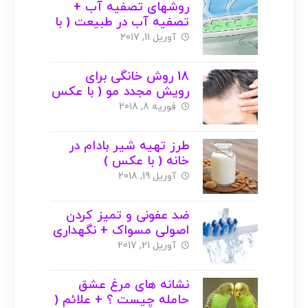
روشهای تصفیه آب +
تصفیه آب در طبیعت ( با
عکس )
آوریل 11, 2017
18 روش خانگی برای
رویش مجدد مو ( با عکس
)
فوریه 8, 2018
طرز تهیه شیر بادام در
خانه ( با عکس )
آوریل 19, 2018
ضد عفونی و تمیز کردن
اصولی مسواک + نگهداری
( با عکس )
آوریل 21, 2017
نشانه های مرغ عشق
حامله چیست ؟ + علائم (