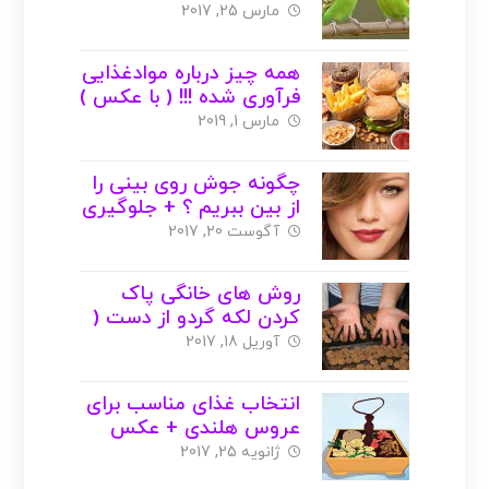
با عکس )
مارس 25, 2017
همه چیز درباره موادغذایی
فرآوری شده !!! ( با عکس )
مارس 1, 2019
چگونه جوش روی بینی را
از بین ببریم ؟ + جلوگیری
( با عکس )
آگوست 20, 2017
روش های خانگی پاک
کردن لکه گردو از دست (
با عکس )
آوریل 18, 2017
انتخاب غذای مناسب برای
عروس هلندی + عکس
ژانویه 25, 2017