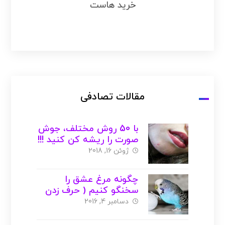
خرید هاست
مقالات تصادفی
با 50 روش مختلف، جوش
صورت را ریشه کن کنید !!!
( با عکس )
ژوئن 16, 2018
چگونه مرغ عشق را
سخنگو کنیم ( حرف زدن
یاد دهیم ) ؟
دسامبر 4, 2016