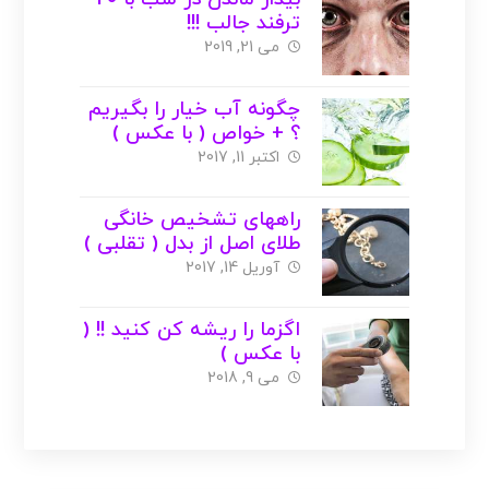
ترفند جالب !!!
می 21, 2019
چگونه آب خیار را بگیریم
؟ + خواص ( با عکس )
اکتبر 11, 2017
راههای تشخیص خانگی
طلای اصل از بدل ( تقلبی )
+ عکس
آوریل 14, 2017
اگزما را ریشه کن کنید !! (
با عکس )
می 9, 2018