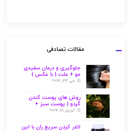
مقالات تصادفی
جلوگیری و درمان سفیدی
مو + علت ( با عکس )
می 23, 2017
روش های پوست کندن
گردو ( پوست سبز +
پوست داخلی ) با عکس
آوریل 18, 2017
لاغر کردن سریع ران با این