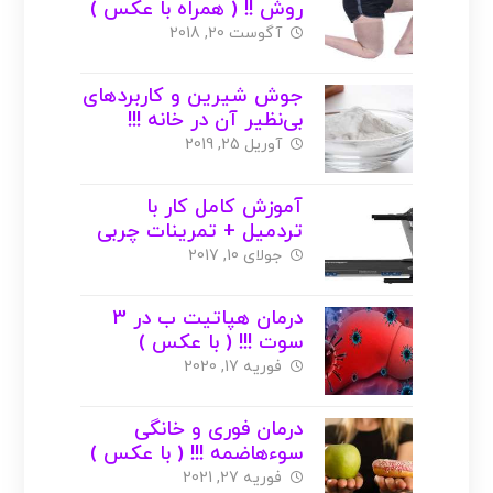
روش !! ( همراه با عکس )
آگوست 20, 2018
جوش شیرین و کاربردهای
بی‌نظیر آن در خانه !!!
آوریل 25, 2019
آموزش کامل کار با
تردمیل + تمرینات چربی
سوزی ( با عکس )
جولای 10, 2017
درمان هپاتیت ب در 3
سوت !!! ( با عکس )
فوریه 17, 2020
درمان فوری و خانگی
سوءهاضمه !!! ( با عکس )
فوریه 27, 2021