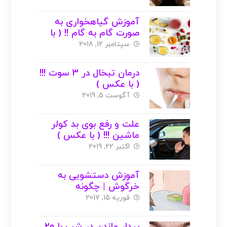
آموزش گیاهخواری به
صورت گام به گام !! ( با
عکس )
سپتامبر 12, 2018
درمان تبخال در 3 سوت !!!
( با عکس )
آگوست 5, 2019
علت و رفع بوی بد کولر
ماشین !!! ( با عکس )
اکتبر 22, 2019
آموزش دستشویی به
خرگوش | چگونه
دستشویی خرگوش درست
فوریه 15, 2017
کنیم ؟
بیدار ماندن در شب با 20