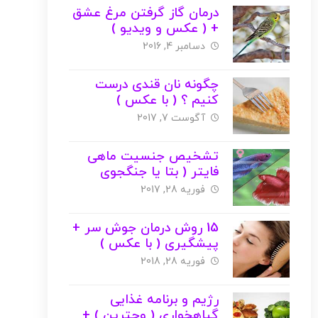
درمان گاز گرفتن مرغ عشق
+ ( عکس و ویدیو )
دسامبر 4, 2016
چگونه نان قندی درست
کنیم ؟ ( با عکس )
آگوست 7, 2017
تشخیص جنسیت ماهی
فایتر ( بتا یا جنگجوی
سیامی ) با عکس
فوریه 28, 2017
15 روش درمان جوش سر +
پیشگیری ( با عکس )
فوریه 28, 2018
رژیم و برنامه غذایی
گیاهخواری ( وجترین ) +