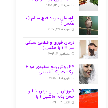
عکس
سپتامبر 12, 2018
راهنمای خرید فنچ سالم ( با
عکس )
فوریه 27, 2017
درمان فوری و قطعی سبکی
سر !!! ( با عکس )
دسامبر 3, 2019
24 روش رفع سفیدی مو +
برگشت رنگ طبیعی
فوریه 10, 2018
آموزش از بین بردن خط و
خش بدنه ماشین ( با
عکس )
اکتبر 23, 2019