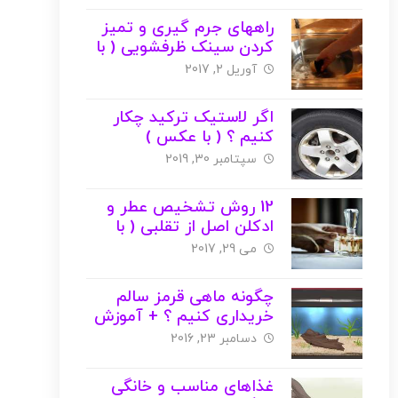
راههای جرم گیری و تمیز
کردن سینک ظرفشویی ( با
عکس )
آوریل 2, 2017
اگر لاستیک ترکید چکار
کنیم ؟ ( با عکس )
سپتامبر 30, 2019
12 روش تشخیص عطر و
ادکلن اصل از تقلبی ( با
عکس )
می 29, 2017
چگونه ماهی قرمز سالم
خریداری کنیم ؟ + آموزش
بزرگ کردن
دسامبر 23, 2016
غذاهای مناسب و خانگی