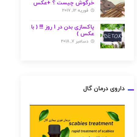
خرگوش چیست ؟ +عکس
+ ویدیو
فوریه 12, 2017
پاکسازی بدن در 1 روز !!! ( با
عکس )
دسامبر 7, 2018
داروی درمان گال