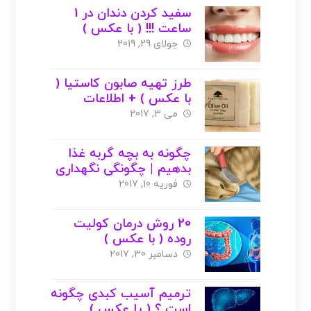
سفید کردن دندان در 1
ساعت !!! ( با عکس )
جولای 29, 2019
طرز تهیه صابون کاستیا (
با عکس ) + اطلاعات
تکمیلی
می 3, 2017
چگونه به بچه گربه غذا
بدهیم | چگونگی نگهداری
از بچه گربه
فوریه 10, 2017
20 روش درمان کولیت
روده ( با عکس )
دسامبر 30, 2017
ترمیم آسیب کبدی چگونه
است ؟ ( یا عکس )