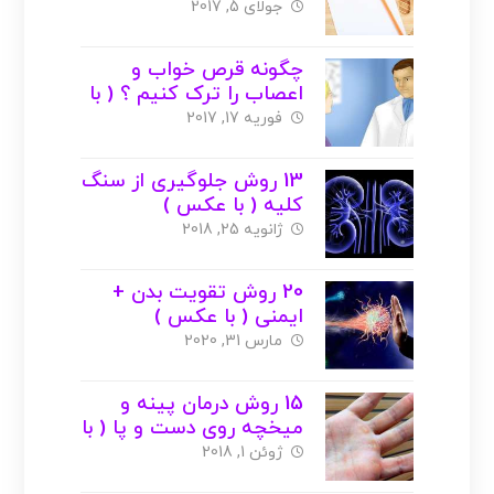
کنیم؟( با عکس )
جولای 5, 2017
چگونه قرص خواب و
اعصاب را ترک کنیم ؟ ( با
عکس )
فوریه 17, 2017
13 روش جلوگیری از سنگ
کلیه ( با عکس )
ژانویه 25, 2018
20 روش تقویت بدن +
ایمنی ( با عکس )
مارس 31, 2020
15 روش درمان پینه و
میخچه روی دست و پا ( با
عکس )
ژوئن 1, 2018