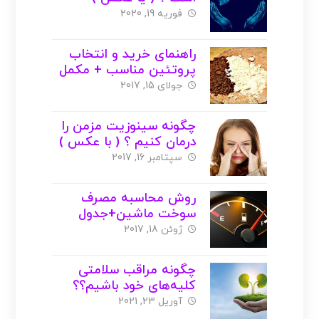
فوریه 19, 2020
راهنمای خرید و انتخاب
پروتئین مناسب + مکمل
بانوان ( با عکس )
جولای 15, 2017
چگونه سینوزیت مزمن را
درمان کنیم ؟ ( با عکس )
سپتامبر 16, 2017
روش محاسبه مصرف
سوخت ماشین+جدول
مصرف خودروهای مختلف(
ژوئن 18, 2017
با عکس )
چگونه مراقب سلامتی
کلیه‌های خود باشیم؟؟
آوریل 23, 2021