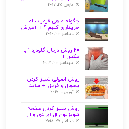
+ ویدیو
مارس 25, 2017
چگونه ماهی قرمز سالم
خریداری کنیم ؟ + آموزش
بزرگ کردن
دسامبر 23, 2016
20 روش درمان گلودرد ( با
عکس )
سپتامبر 23, 2017
روش اصولی تمیز کردن
یخچال و فریزر + ساید
بای ساید ( با عکس )
آوریل 11, 2017
روش تمیز کردن صفحه
تلویزیون ال ای دی و ال
سی دی ( با عکس )
دسامبر 27, 2018