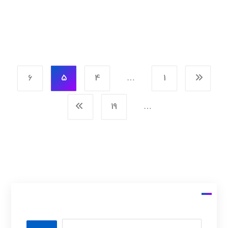
6
5
4
…
1
19
…