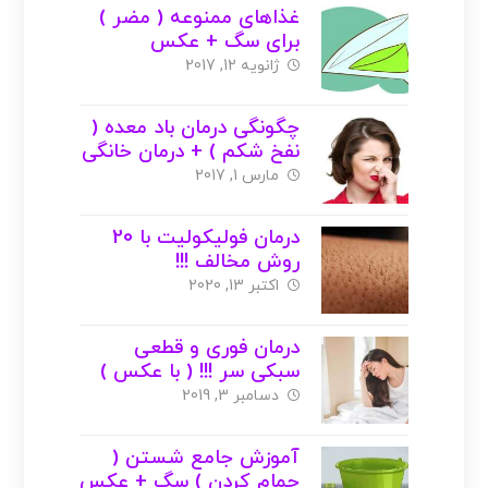
غذاهای ممنوعه ( مضر )
برای سگ + عکس
ژانویه 12, 2017
چگونگی درمان باد معده (
نفخ شکم ) + درمان خانگی
و گیاهی + عکس
مارس 1, 2017
درمان فولیکولیت با 20
روش مخالف !!!
اکتبر 13, 2020
درمان فوری و قطعی
سبکی سر !!! ( با عکس )
دسامبر 3, 2019
آموزش جامع شستن (
حمام کردن ) سگ + عکس