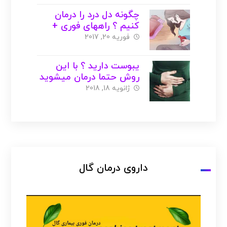
چگونه دل درد را درمان
کنیم ؟ راههای فوری +
درمان خانگی با عکس
فوریه 20, 2017
یبوست دارید ؟ با این
روش حتما درمان میشوید
!!
ژانویه 18, 2018
داروی درمان گال