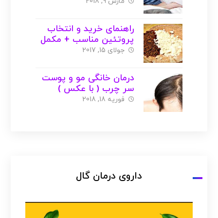
مارس 9, 2018
راهنمای خرید و انتخاب
پروتئین مناسب + مکمل
بانوان ( با عکس )
جولای 15, 2017
درمان خانگی مو و پوست
سر چرب ( با عکس )
فوریه 18, 2018
داروی درمان گال