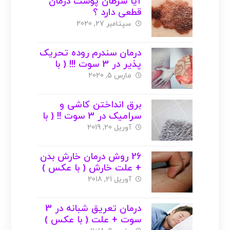
آیا سرطان پوست درمان
قطعی دارد ؟
سپتامبر 27, 2020
درمان سندرم روده تحریک
پذیر در 3 سوت !!! ( با
عکس )
مارس 5, 2020
برق انداختن کاشی و
سرامیک در 3 سوت !! ( با
عکس )
آوریل 20, 2019
26 روش درمان خارش بدن
+ علت خارش ( با عکس )
آوریل 21, 2018
درمان تعریق شبانه در 3
سوت + علت ( با عکس )