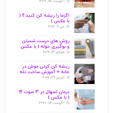
عکس )
آگوست 15, 2017
اگزما را ریشه کن کنید !! (
با عکس )
می 9, 2018
روش های درست شستن
و بوگیری حوله ( با عکس
)
جولای 14, 2017
ریشه کن کردن موش در
خانه + آموزش ساخت تله
( با عکس )
آوریل 29, 2017
درمان اسهال در 3 سوت !!!
( با عکس )
آگوست 18, 2020