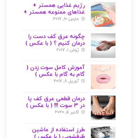
رژیم غذایی همستر +
غذاهای ممنوعه همستر +
لیست غذا
مارس 10, 2017
چگونه عرق کف دست را
درمان کنیم ؟ ( با عکس )
ژوئن 1, 2017
آموزش کامل سوت زدن (
گام به گام با عکس )
آوریل 8, 2017
درمان قطعی عرق کف پا
در 3 سوت !!! ( با عکس )
اکتبر 5, 2020
طرز استفاده از ماشین
ظرفشویی ( با عکس )