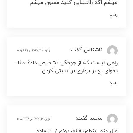
میشم اگه راهنمایی کنید ممنون میشم
پاسخ
ناشناس
گفت:
ژانویه 4, 2020 در 6:29 ق.ظ
راهی نیست که از جوجگی تشخیص داد؟..مثلا
بخوای یع نر برداری برا دستی کردن.
پاسخ
محمد
گفت:
آوریل 19, 2020 در 12:29 ب.ظ
مال منم اینطوریه نمیدونم نر یا ماده