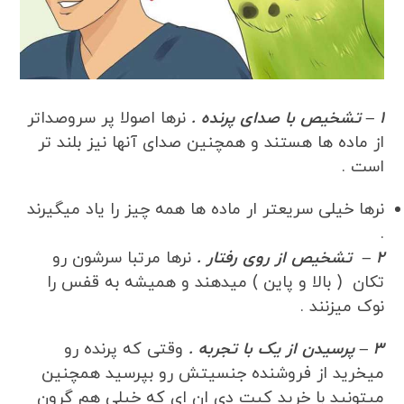
1 – تشخیص با صدای پرنده .
نرها اصولا پر سروصداتر
از ماده ها هستند و همچنین صدای آنها نیز بلند تر
است .
نرها خیلی سریعتر ار ماده ها همه چیز را یاد میگیرند
.
2 – تشخیص از روی رفتار .
نرها مرتبا سرشون رو
تکان ( بالا و پاین ) میدهند و همیشه به قفس را
نوک میزنند .
3 – پرسیدن از یک با تجربه .
وقتی که پرنده رو
میخرید از فروشنده جنسیتش رو بپرسید همچنین
میتونید با خرید کیت دی ان ای که خیلی هم گرون