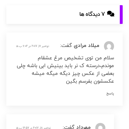
7 دیدگاه ها
میلاد مرادی
گفت:
نوامبر 16, 2017 در 6:02 ب.ظ
سلام من توی تشخیص مرغ عشقام
موندم،درسته ک نر باید بینیش ابی باشه چلی
بعضی از عکس چیز دیگه میگه میشه
عکسشون بفرسم بگین
پاسخ
مهرداد
گفت:
نوامبر 18, 2017 در 12:57 ب.ظ