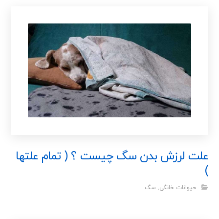
علت لرزش بدن سگ چیست ؟ ( تمام علتها
)
حیوانات خانگی
,
سگ