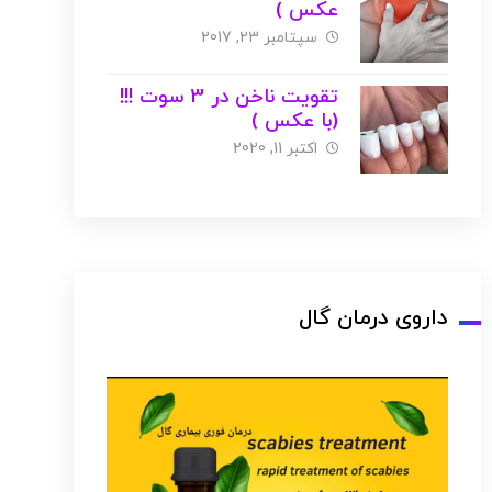
عکس )
سپتامبر 23, 2017
تقویت ناخن در 3 سوت !!!
(با عکس )
اکتبر 11, 2020
داروی درمان گال