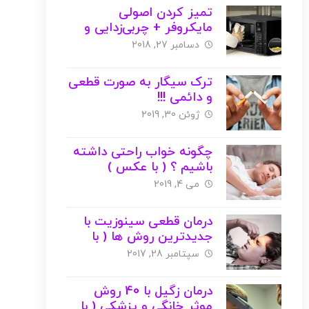
تمیز کردن اصولی
مایکروفر + چربی‌زدایی و
بوگیری ( با عکس )
دسامبر 27, 2018
ترک سیگار به صورت قطعی
و دائمی !!!
ژوئن 30, 2019
چگونه خواب راحتی داشته
باشیم ؟ ( با عکس )
می 4, 2019
درمان قطعی سینوزیت با
جدیدترین روش ها ( با
عکس )
سپتامبر 28, 2017
درمان زگیل با 40 روش
موثر خانگی و پزشکی ( با