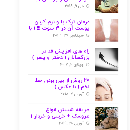
عکس )
می 9, 2018
درمان ترک پا و نرم کردن
پوست آن در 3 سوت !!! ( با
عکس )
سپتامبر 27, 2020
راه های افزایش قد در
بزرگسالان ( دختر و پسر )
+ عکس
جولای 2, 2017
20 روش از بین بردن خط
اخم ( با عکس )
آوریل 2, 2018
طریقه شستن انواع
عروسک + خرسی و خزدار (
با عکس )
آوریل 20, 2019