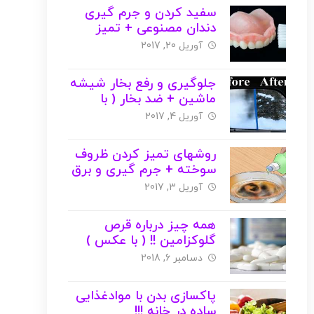
سفید کردن و جرم گیری
دندان مصنوعی + تمیز
کردن اصولی ( با عکس )
آوریل 20, 2017
جلوگیری و رفع بخار شیشه
ماشین + ضد بخار ( با
عکس )
آوریل 4, 2017
روشهای تمیز کردن ظروف
سوخته + جرم گیری و برق
انداختن ( با عکس )
آوریل 3, 2017
همه چیز درباره قرص
گلوکزامین !! ( با عکس )
دسامبر 6, 2018
پاکسازی بدن با موادغذایی
ساده در خانه !!!