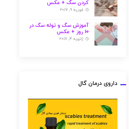
کردن سگ + عکس
فوریه 9, 2017
آموزش سگ و توله سگ در
10 روز + عکس
ژانویه 4, 2017
داروی درمان گال