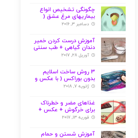
چگونگی تشخیص انواع
بیماریهای مرغ عشق (
پاراکیت )
دسامبر 3, 2016
آموزش درست کردن خمیر
دندان گیاهی + طب سنتی
( با عکس )
آوریل 28, 2017
3 روش ساخت اسلایم
بدون بوراکس ( با عکس و
ویدیو )
ژانویه 7, 2018
غذاهای مضر و خطرناک
برای خرگوش + عکس +
ویدیو
فوریه 13, 2017
آموزش شستن و حمام