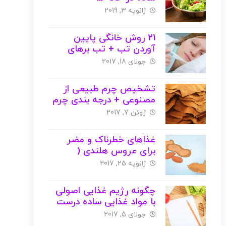
ژانویه 3, 2019
21 روش خانگی پایین
آوردن تب + تب برهای
گیاهی ( با عکس )
جولای 18, 2017
تشخیص چرم طبیعی از
مصنوعی + درجه بندی چرم
( با عکس )
ژوئن 7, 2017
غذاهای خطرناک و مضر
برای عروس هلندی (
کاکتیل ) + عکس
ژانویه 25, 2017
چگونه رژیم غذایی اصولی
با مواد غذایی ساده درست
کنیم؟( با عکس )
جولای 5, 2017