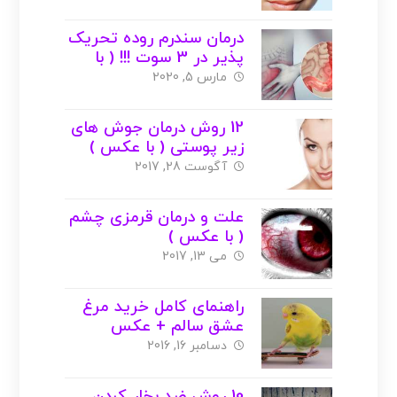
درمان سندرم روده تحریک
پذیر در 3 سوت !!! ( با
عکس )
مارس 5, 2020
12 روش درمان جوش های
زیر پوستی ( با عکس )
آگوست 28, 2017
علت و درمان قرمزی چشم
( با عکس )
می 13, 2017
راهنمای کامل خرید مرغ
عشق سالم + عکس
دسامبر 16, 2016
10 روش ضد بخار کردن