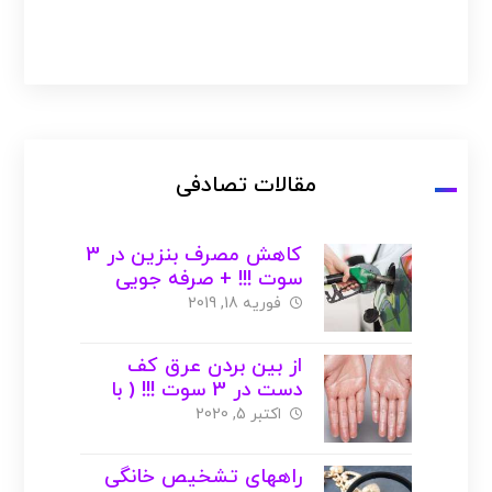
مقالات تصادفی
کاهش مصرف بنزین در 3
سوت !!! + صرفه جویی
فوریه 18, 2019
از بین بردن عرق کف
دست در 3 سوت !!! ( با
عکس )
اکتبر 5, 2020
راههای تشخیص خانگی