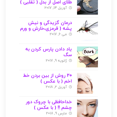
طلای اصل از بدل ( تقلبی )
+ عکس
آوریل 14, 2017
درمان گزیدگی و نیش
پشه ( قرمزی،خارش و ورم
) با عکس
می 6, 2017
یاد دادن پارس کردن به
سگ
ژانویه 9, 2017
20 روش از بین بردن خط
اخم ( با عکس )
آوریل 2, 2018
خداحافظی با چروک دور
چشم !! ( با عکس )
مارس 9, 2018