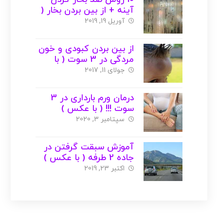
آینه + از بین بردن بخار (
با عکس )
آوریل 19, 2019
از بین بردن کبودی و خون
مردگی در 3 سوت ( با
عکس )
جولای 11, 2017
درمان ورم بارداری در 3
سوت !!! ( با عکس )
سپتامبر 3, 2020
آموزش سبقت گرفتن در
جاده 2 طرفه ( با عکس )
اکتبر 23, 2019