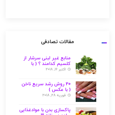
مقالات تصادفی
منابع غیر لبنی سرشار از
کلسیم کدامند ؟ ( با
عکس )
اکتبر 16, 2018
20 روش رشد سریع ناخن
( با عکس )
فوریه 28, 2018
پاکسازی بدن با موادغذایی