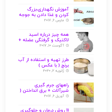
آموزش نگهداری،بزرگ
کردن و غذا دادن به جوجه
تمامی پرندگان + عکس +
مارس 6, 2017
ویدیو
همه چیز درباره اسید
لاکتیک و گرفتگی عضله +
درمان ( با عکس )
آگوست 10, 2017
طرز تهیه و استفاده از آب
برنج ( با عکس )
ژانویه 2, 2020
راههای جرم گیری
شیرآلات + برق انداختن (
با عکس )
آوریل 6, 2017
11 روش درمان و جلوگیری