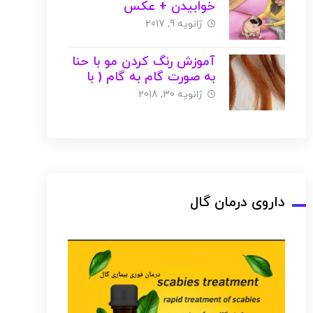
خوابیدن + عکس
ژانویه 9, 2017
آموزش رنگ کردن مو با حنا
به صورت گام به گام ( با
عکس )
ژانویه 30, 2018
داروی درمان گال