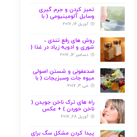
تمیز کردن و جرم گیری
وسایل آلومینیومی ( با
عکس )
آوریل 16, 2017
روش های رفع تندی ،
شوری و ادویه زیاد در غذا (
با عکس )
دسامبر 12, 2017
ضدعفونی و شستن اصولی
میوه جات وسبزیجات ( با
عکس )
می 3, 2017
راه های ترک ناخن جویدن (
ناخن خوردن ) + عکس
آوریل 28, 2017
پیدا کردن مشکل سگ برای