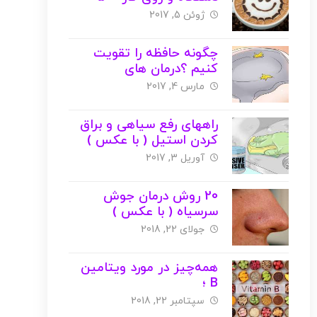
روش دیگر ( با عکس )
ژوئن 5, 2017
چگونه حافظه را تقویت
کنیم ؟درمان های
خانگی+گیاهی+غذایی
مارس 4, 2017
راههای رفع سیاهی و براق
کردن استیل ( با عکس )
آوریل 3, 2017
20 روش درمان جوش
سرسیاه ( با عکس )
جولای 22, 2018
همه‌چیز در مورد ویتامین
B ؛
منابع،فواید،مضرات،کمبود (
سپتامبر 22, 2018
با عکس )