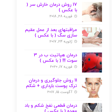
17 روش درمان خارش سر (
با عکس )
فوریه 28, 2018
مراقبتهای بعد از عمل عقیم
سازی سگ ( با عکس )
ژانویه 24, 2017
درمان هپاتیت ب در 3
سوت !!! ( با عکس )
فوریه 17, 2020
11 روش جلوگیری و درمان
ترک پوست بارداری + شکم
( با عکس )
آگوست 15, 2017
درمان قطعی نفخ شکم و باد
معده ( با عکس )