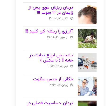
درمان ریزش موی پس از
زایمان در 3 سوت !!!
اکتبر 17, 2020
آلرژی را ریشه کن کنید !!!
نوامبر 29, 2020
تشخیص انواع دیابت در
خانه !! ( با عکس )
فوریه 21, 2019
مکانی از جنس سکوت
ژوئن 10, 2017
درمان حساسیت فصلی در