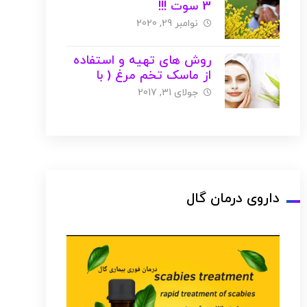
3 سوت !!!
نوامبر 29, 2020
روش های تهیه و استفاده
از ماسک تخم مرغ ( با
عکس )
جولای 31, 2017
داروی درمان گال